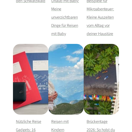
den Schwarzwald
Urlaub mit Baby:
Beispiele für
Meine
Mikroabenteuer:
unverzichtbaren
Kleine Auszeiten
Dinge für Reisen
vom Alltag vor
mit Baby
deiner Haustüre
Nützliche Reise
Reisen mit
Brückentage
Gadgets: 16
Kindern
2026: So holst du