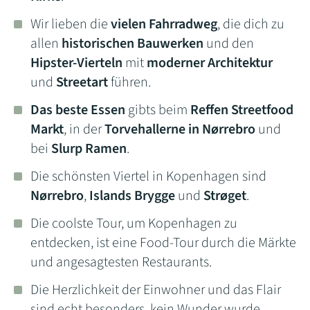
Wir lieben die
vielen Fahrradweg
, die dich zu
allen
historischen Bauwerken
und den
Hipster-Vierteln
mit
moderner Architektur
und
Streetart
führen.
Das beste Essen
gibts beim
Reffen Streetfood
Markt
, in der
Torvehallerne in Nørrebro
und
bei
Slurp Ramen
.
Die schönsten Viertel in Kopenhagen sind
Nørrebro
,
Islands Brygge
und
Strøget
.
Die coolste Tour, um Kopenhagen zu
entdecken, ist eine Food-Tour durch die Märkte
und angesagtesten Restaurants.
Die Herzlichkeit der Einwohner und das Flair
sind echt besonders, kein Wunder wurde