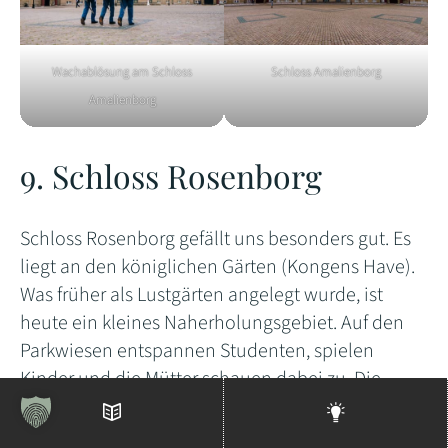
Wachablösung am Schloss
Schloss Amalienborg
Amalienborg
9. Schloss Rosenborg
Schloss Rosenborg gefällt uns besonders gut. Es
liegt an den königlichen Gärten (Kongens Have).
Was früher als Lustgärten angelegt wurde, ist
heute ein kleines Naherholungsgebiet. Auf den
Parkwiesen entspannen Studenten, spielen
Kinder und die Mütter schauen dabei zu. Die
Gärten mit schön gestalteten Hecken, Blumen
Inhaltsverzeichnis
Weitere Tipps
und Bäumen sind toll.