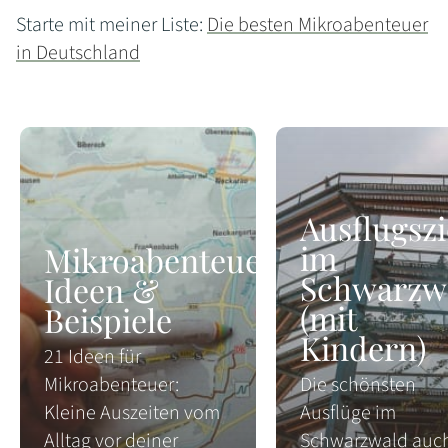
Starte mit meiner Liste:
Die besten Mikroabenteuer
in Deutschland
Ausflugszi
im
Mikroabenteuer
Schwarzw
Ideen &
(mit
Beispiele
Kindern)
21 Ideen für
Mikroabenteuer:
Die schönsten
Kleine Auszeiten vom
Ausflüge im
Alltag vor deiner
Schwarzwald auch