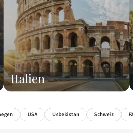
Italien
wegen
USA
Usbekistan
Schweiz
F