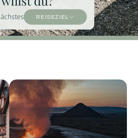
willst du?
nächstes
REISEZIEL