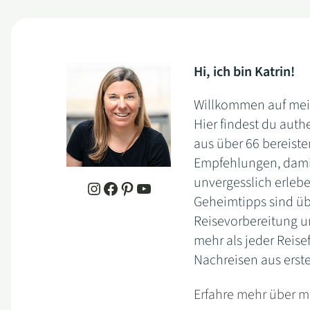
Hi, ich bin Katrin!
Willkommen auf me
Hier findest du aut
aus über 66 bereiste
Empfehlungen, damit
unvergesslich erleb
Instagram
Facebook
Pinterest
YouTube
Geheimtipps sind übe
Reisevorbereitung u
mehr als jeder Reise
Nachreisen aus erst
Erfahre mehr über m