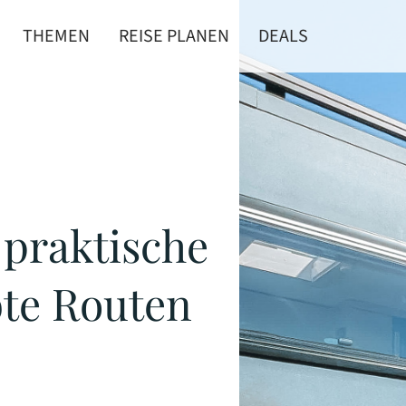
THEMEN
REISE PLANEN
DEALS
 praktische
bte Routen