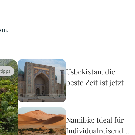
on.
Usbekistan, die
tipps
beste Zeit ist jetzt
Namibia: Ideal für
Individualreisende