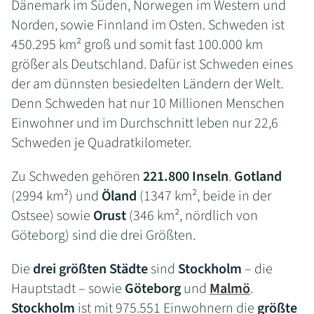
Dänemark im Süden, Norwegen im Western und
Norden, sowie Finnland im Osten. Schweden ist
450.295 km² groß und somit fast 100.000 km
größer als Deutschland. Dafür ist Schweden eines
der am dünnsten besiedelten Ländern der Welt.
Denn Schweden hat nur 10 Millionen Menschen
Einwohner und im Durchschnitt leben nur 22,6
Schweden je Quadratkilometer.
Zu Schweden gehören
221.800 Inseln
.
Gotland
(2994 km²) und
Öland
(1347 km², beide in der
Ostsee) sowie
Orust
(346 km², nördlich von
Göteborg) sind die drei Größten.
Die
drei größten Städte
sind
Stockholm
– die
Hauptstadt – sowie
Göteborg
und
Malmö
.
Stockholm
ist mit 975.551 Einwohnern die
größte