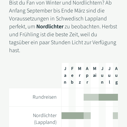
Bist du Fan von Winter und Nordlichtern? Ab
Anfang September bis Ende März sind die
Voraussetzungen in Schwedisch Lappland
perfekt, um
Nordlichter
zu beobachten. Herbst
und Frühling ist die beste Zeit, weil du
tagsüber ein paar Stunden Licht zur Verfügung
hast.
J
F
M
A
M
J
J
A
S
a
e
r
p
ai
u
u
u
e
n
b
z
r
n
l
g
p
J
F
M
A
M
J
J
A
S
Rundreisen
a
e
r
p
ai
u
u
u
e
n
b
z
r
n
l
g
p
Nordlichter
(Lappland)