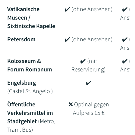
Vatikanische
✔️ (ohne Anstehen)
✔️ (
Museen /
Anste
Sixtinische Kapelle
Petersdom
✔️ (ohne Anstehen)
✔️ (
Anste
Kolosseum &
✔️ (mit
✔️ (
Forum Romanum
Reservierung)
Anste
Engelsburg
✔️
✔
(Castel St. Angelo )
Öffentliche
❌ Optinal gegen
✔
Verkehrsmittel im
Aufpreis 15 €
Stadtgebiet
(Metro,
Tram, Bus)