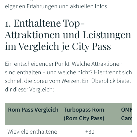
eigenen Erfahrungen und aktuellen Infos.
1. Enthaltene Top-
Attraktionen und Leistungen
im Vergleich je City Pass
Ein entscheidender Punkt: Welche Attraktionen
sind enthalten – und welche nicht? Hier trennt sich
schnell die Spreu vom Weizen. Ein Überblick bietet
dir dieser Vergleich:
Rom Pass Vergleich
Turbopass Rom
OMNI
(Rom City Pass)
Card
Rom Pass Vergleich
Turbopass Rom
OMNI
Wieviele enthaltene
+30
+3