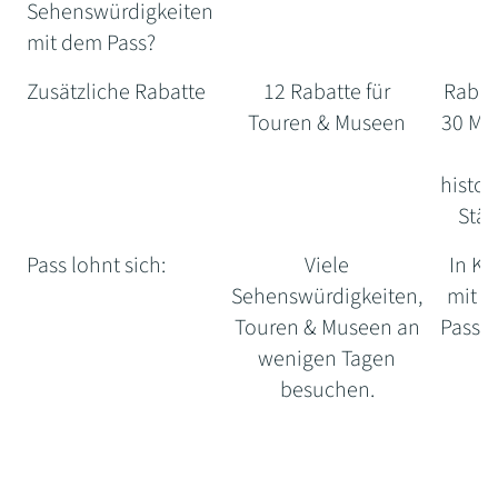
(Rom City Pass)
Card
Sehenswürdigkeiten
mit dem Pass?
Zusätzliche Rabatte
12 Rabatte für
Rabat
Touren & Museen
30 Mu
&
histor
Stät
Pass lohnt sich:
Viele
In K
Sehenswürdigkeiten,
mit 
Touren & Museen an
Pass k
wenigen Tagen
besuchen.