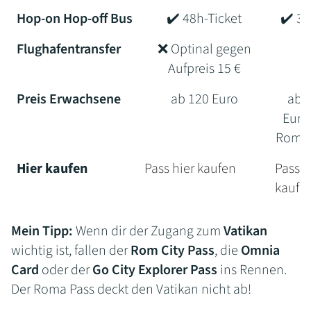
Hop-on Hop-off Bus
✔️ 48h-Ticket
✔️ 3 
Flughafentransfer
❌ Optinal gegen
Aufpreis 15 €
Preis Erwachsene
ab 120 Euro
ab 
Euro
Roma 
Hier kaufen
Pass hier kaufen
Pass h
kaufe
Mein Tipp:
Wenn dir der Zugang zum
Vatikan
wichtig ist, fallen der
Rom City Pass
, die
Omnia
Card
oder der
Go City Explorer Pass
ins Rennen.
Der Roma Pass deckt den Vatikan nicht ab!