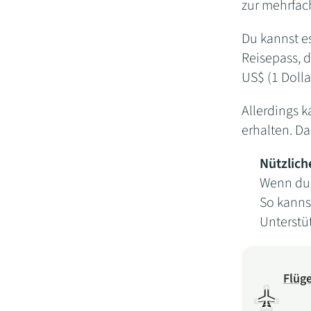
zur mehrfac
Du kannst e
Reisepass, d
US$ (1 Doll
Allerdings k
erhalten. Da
Nützlich
Wenn du 
So kannst
Unterstü
Flüg