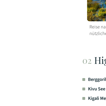
Reise n
nützlich
Hi
Berggori
Kivu See
Kigali M