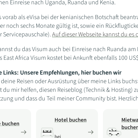
hen Einreise nach Uganda, Ruanda und Kenia.
s vorab als eVisa bei der kenianischen Botschaft beant
er noch sechs Monate gültig ist, sowie ein Rückflugtick
ar Servicepauschale).
Auf dieser Webseite kannst du es
annst du das Visum auch bei Einreise nach Ruanda am Fl
s East Africa Visum kostet bei Ankunft ebenfalls 100 U
e Links: Unsere Empfehlungen, hier buchen wir
deine Reisen oder Ausrüstung über meine Links buchst, 
 du mir helfen, diesen Reiseblog (Technik & Hosting) z
tzung und dass du Teil meiner Community bist. Herzlic
Hotel buchen
Mietw
e buchen
buche
bei