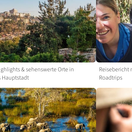
Highlights & sehenswerte Orte in
Reisebericht
 Hauptstadt
Roadtrips