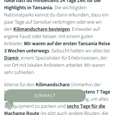
Ideal hast du mindestens 14 Tage Zeit für die
Highlights in Tansania.
Die wichtigsten
Nationalparks kannst du dann erkunden, dazu ein
paar Tage auf Sansibar verbringen oder wie wir
den
Kilimandscharo besteigen
. Entweder auf
eigene Faust oder besser: mit einem guten
Anbieter.
Wir waren auf der ersten Tansania Reise
3 Wochen unterwegs
. Gebucht hatten wir alles bei
Diamir
, einem Spezialisten für Erlebnisreisen, der
vor Ort mit lokalen Anbietern arbeitet. Wir waren
sehr zufrieden.
Alleine für den
Kilimandscharo
(immerhin der
höchste Berg Afrikas) musst du
mindestens 7 Tage
INHALT
einplanen
. Einen Tag vor der Besteigung, um alles
an Equipment zu packen und
sechs Tage für die
Machame Route
(es gibt auch andere Routen, die