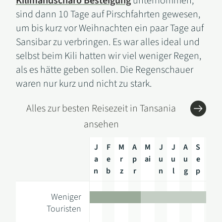
Kilimandscharo Besteigung
unternommen,
sind dann 10 Tage auf Pirschfahrten gewesen,
um bis kurz vor Weihnachten ein paar Tage auf
Sansibar zu verbringen. Es war alles ideal und
selbst beim Kili hatten wir viel weniger Regen,
als es hätte geben sollen. Die Regenschauer
waren nur kurz und nicht zu stark.
Alles zur besten Reisezeit in Tansania
ansehen
J
F
M
A
M
J
J
A
S
O
a
e
r
p
ai
u
u
u
e
k
n
b
z
r
n
l
g
p
t
J
F
M
A
M
J
J
A
S
O
Weniger
a
e
r
p
ai
u
u
u
e
k
Touristen
n
b
z
r
n
l
g
p
t