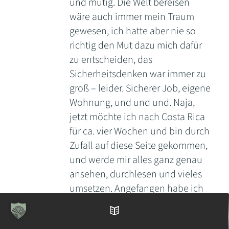
und mutig. Die Welt bereisen
wäre auch immer mein Traum
gewesen, ich hatte aber nie so
richtig den Mut dazu mich dafür
zu entscheiden, das
Sicherheitsdenken war immer zu
groß – leider. Sicherer Job, eigene
Wohnung, und und und. Naja,
jetzt möchte ich nach Costa Rica
für ca. vier Wochen und bin durch
Zufall auf diese Seite gekommen,
und werde mir alles ganz genau
ansehen, durchlesen und vieles
umsetzen. Angefangen habe ich
schon mit der Bestellung der von
Dir vorgeschlagenen Bücher.
Inhaltsverzeichnis