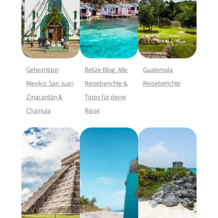
Geheimtipp
Belize Blog: Alle
Guatemala
Mexiko: San Juan
Reiseberichte &
Reiseberichte
Zinacantán &
Tipps für deine
Chamula
Reise