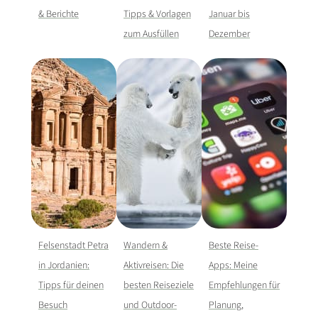
& Berichte
Tipps & Vorlagen
Januar bis
zum Ausfüllen
Dezember
Felsenstadt Petra
Wandern &
Beste Reise-
in Jordanien:
Aktivreisen: Die
Apps: Meine
Tipps für deinen
besten Reiseziele
Empfehlungen für
Besuch
und Outdoor-
Planung,