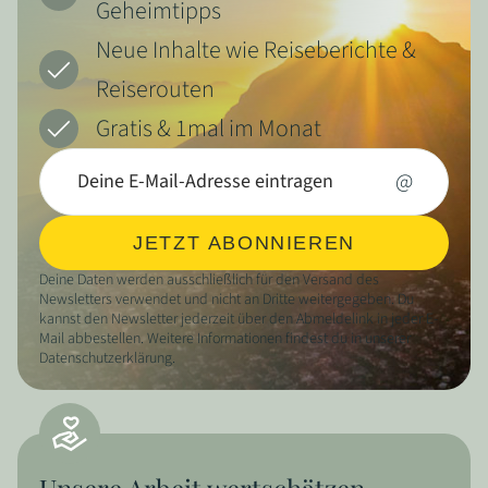
Geheimtipps
Neue Inhalte wie Reiseberichte &
Reiserouten
Gratis & 1mal im Monat
@
JETZT ABONNIEREN
Deine Daten werden ausschließlich für den Versand des
Newsletters verwendet und nicht an Dritte weitergegeben. Du
kannst den Newsletter jederzeit über den Abmeldelink in jeder E-
Mail abbestellen. Weitere Informationen findest du in unserer
Datenschutzerklärung.