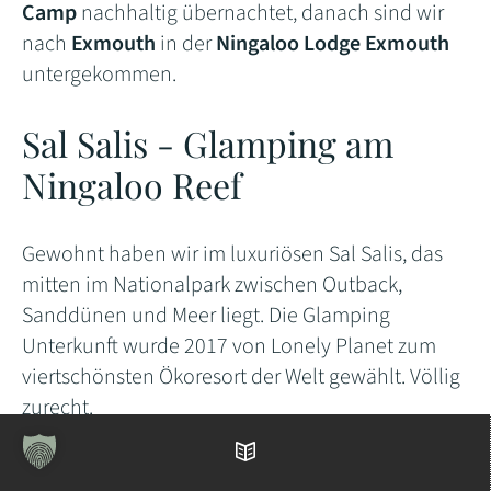
Camp
nachhaltig übernachtet, danach sind wir
nach
Exmouth
in der
Ningaloo Lodge Exmouth
untergekommen.
Sal Salis - Glamping am
Ningaloo Reef
Gewohnt haben wir im luxuriösen Sal Salis, das
mitten im Nationalpark zwischen Outback,
Sanddünen und Meer liegt. Die Glamping
Unterkunft wurde 2017 von Lonely Planet zum
viertschönsten Ökoresort der Welt gewählt. Völlig
zurecht.
Glamping vom Feinsten mit Blick auf Meer und
Inhaltsverzeichnis
die Milchstrasse bei Nacht. Am Tag kann man das