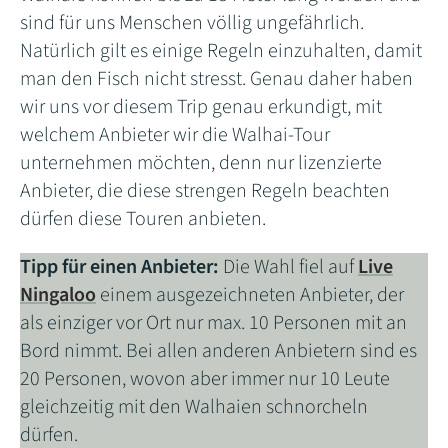
sind für uns Menschen völlig ungefährlich.
Natürlich gilt es einige Regeln einzuhalten, damit
man den Fisch nicht stresst. Genau daher haben
wir uns vor diesem Trip genau erkundigt, mit
welchem Anbieter wir die Walhai-Tour
unternehmen möchten, denn nur lizenzierte
Anbieter, die diese strengen Regeln beachten
dürfen diese Touren anbieten.
Tipp für einen Anbieter:
Die Wahl fiel auf
Live
Ningaloo
einem ausgezeichneten Anbieter, der
als einziger vor Ort nur max. 10 Personen mit an
Bord nimmt. Bei allen anderen Anbietern sind es
20 Personen, wovon aber immer nur 10 Leute
gleichzeitig mit den Walhaien schnorcheln
dürfen.