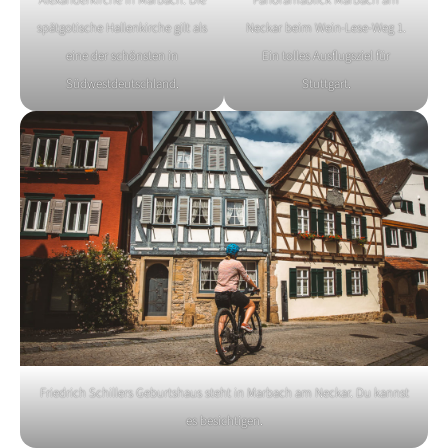
Alexanderkirche in Marbach. Die
Panoramablick Marbach am
spätgotische Hallenkirche gilt als
Neckar beim Wein-Lese-Weg 1.
eine der schönsten in
Ein tolles Ausflugsziel für
Südwestdeutschland.
Stuttgart.
Friedrich Schillers Geburtshaus steht in Marbach am Neckar. Du kannst
es besichtigen.