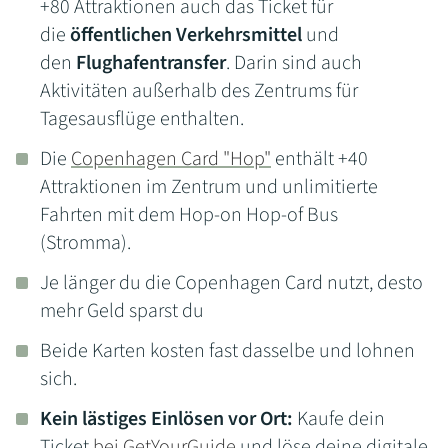
+80 Attraktionen auch das Ticket für
die
öffentlichen Verkehrsmittel
und
den
Flughafentransfer
. Darin sind auch
Aktivitäten außerhalb des Zentrums für
Tagesausflüge enthalten.
Die
Copenhagen Card "Hop"
enthält +40
Attraktionen im Zentrum und unlimitierte
Fahrten mit dem Hop-on Hop-of Bus
(Stromma).
Je länger du die Copenhagen Card nutzt, desto
mehr Geld sparst du
Beide Karten kosten fast dasselbe und lohnen
sich.
Kein lästiges Einlösen vor Ort:
Kaufe dein
Ticket
bei GetYourGuide
und löse deine digitale