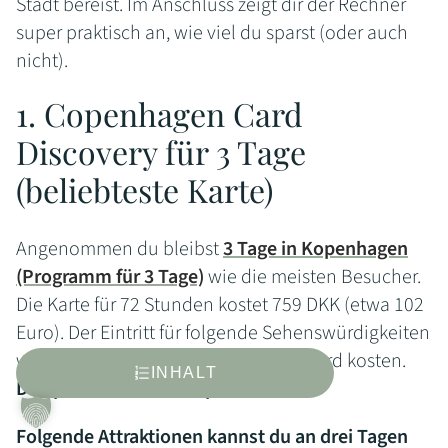
Stadt bereist. Im Anschluss zeigt dir der Rechner
super praktisch an, wie viel du sparst (oder auch
nicht).
1. Copenhagen Card
Discovery für 3 Tage
(beliebteste Karte)
Angenommen du bleibst
3 Tage in Kopenhagen
(Programm für 3 Tage)
wie die meisten Besucher.
Die Karte für 72 Stunden kostet 759 DKK (etwa 102
Euro). Der Eintritt für folgende Sehenswürdigkeiten
würde 132 Euro ohne Copenhagen Card kosten.
INHALT
Du sparst fast 60 Euro pro Person!
Folgende Attraktionen kannst du an drei Tagen