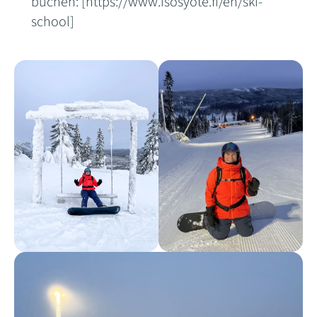
buchen: [https://www.isosyote.fi/en/ski-
school]