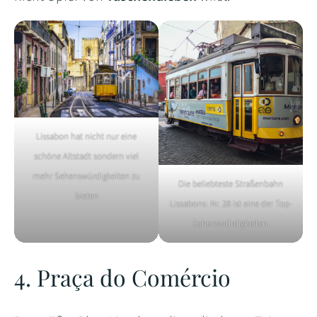
Lissabon hat nicht nur eine
schöne Altstadt sondern viel
mehr Sehenswürdigkeiten zu
Die beliebteste Straßenbahn
bieten
Lissabons: Nr. 28 ist eine der Top-
Sehenswürdigkeiten.
4. Praça do Comércio