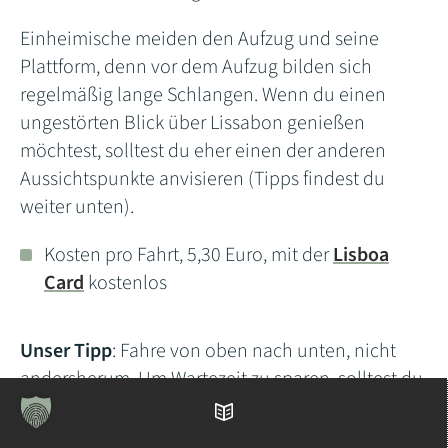
Einheimische meiden den Aufzug und seine
Plattform, denn vor dem Aufzug bilden sich
regelmäßig lange Schlangen. Wenn du einen
ungestörten Blick über Lissabon genießen
möchtest, solltest du eher einen der anderen
Aussichtspunkte anvisieren (Tipps findest du
weiter unten).
Kosten pro Fahrt, 5,30 Euro, mit der
Lisboa
Card
kostenlos
Unser Tipp
: Fahre von oben nach unten, nicht
andersherum. Um Wartezeit zu sparen, solltest du
die Aussichtsplattform über den Stadtteil Bairro
Inhaltsverzeichnis
Alto (Oberstadt) betreten.