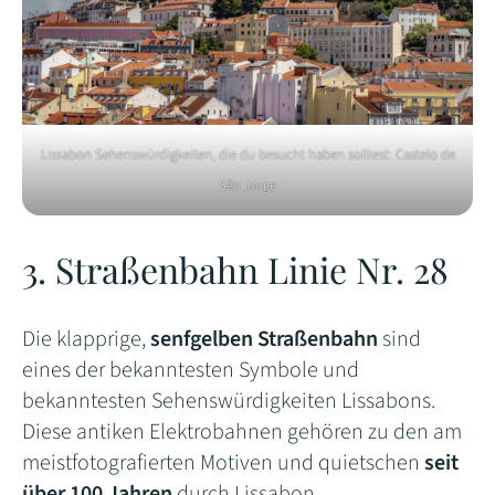
Lissabon Sehenswürdigkeiten, die du besucht haben solltest:
Castelo de
São Jorge
3. Straßenbahn Linie Nr. 28
Die klapprige,
senfgelben Straßenbahn
sind
eines der bekanntesten Symbole und
bekanntesten Sehenswürdigkeiten Lissabons.
Diese antiken Elektrobahnen gehören zu den am
meistfotografierten Motiven und quietschen
seit
über 100 Jahren
durch Lissabon.