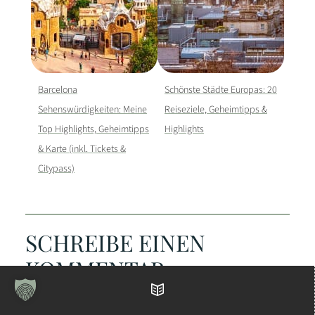
Barcelona
Schönste Städte Europas: 20
Sehenswürdigkeiten: Meine
Reiseziele, Geheimtipps &
Top Highlights, Geheimtipps
Highlights
& Karte (inkl. Tickets &
Citypass)
SCHREIBE EINEN
KOMMENTAR
Inhaltsverzeichnis