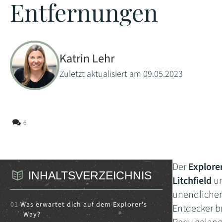
Entfernungen
Katrin Lehr
Zuletzt aktualisiert am 09.05.2023
6
Der
Explore
INHALTSVERZEICHNIS
Litchfield
u
unendlichen
Was erwartet dich auf dem Explorer's
Entdecker b
Way?