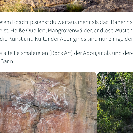
sem Roadtrip siehst du weitaus mehr als das. Daher hab
ist. Heiße Quellen, Mangrovenwälder, endlose Wüsten, 
 die Kunst und Kultur der Aborigines sind nur einige de
e alte Felsmalereien (Rock Art) der Aboriginals und d
 Bann.