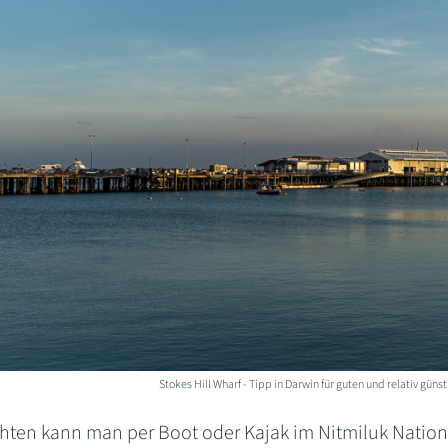
Stokes Hill Wharf - Tipp in Darwin für guten und relativ gün
chten kann man per Boot oder Kajak im Nitmiluk Nation