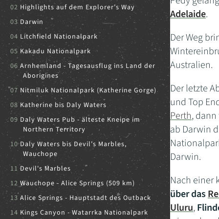
Pedy gelang
Highlights auf dem Explorer's Way
Adelaide
.
Darwin
Der Weg bri
Litchfield Nationalpark
Wintereinbr
Kakadu Nationalpark
Australien.
Arnhemland - Tagesausflug ins Land der
Aborigines
Der letzte A
Nitmiluk Nationalpark (Katherine Gorge)
und Top End
Katherine bis Daly Waters
Perth
, dann
Daly Waters Pub - älteste Kneipe im
ab Darwin d
Northern Territory
Nationalpar
Daly Waters bis Devil's Marbles,
Wauchope
Darwin.
Devil's Marbles
Nach einer 
Wauchope - Alice Springs (509 km)
über das
Re
Alice Springs - Hauptstadt des Outback
Uluru
,
Flind
Kings Canyon - Watarrka Nationalpark