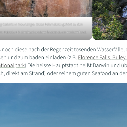
Gallerie in Nourlangie. Diese Felsmalerei gehört zu den
m Kakadu NP. Eindrucksvollere findest du im Arnhemland.
 noch diese nach der Regenzeit tosenden Wasserfälle, die
ßen und zum baden einladen (z.B.
Florence Falls, Buley
ationalpark
).Die heisse Hauptstadt heißt Darwin und ü
h, direkt am Strand) oder seinem guten Seafood an der 