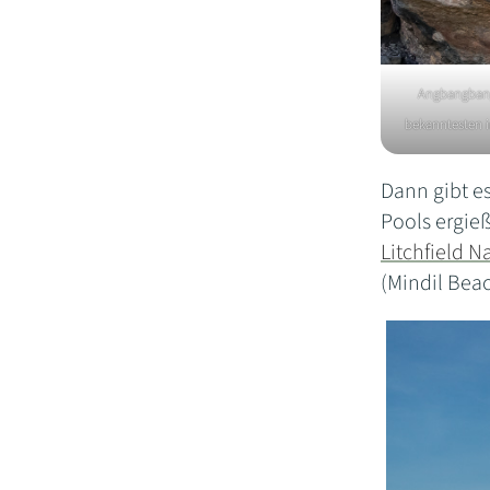
Angbangbang 
bekanntesten i
Dann gibt es
Pools ergie
Litchfield N
(Mindil Beac