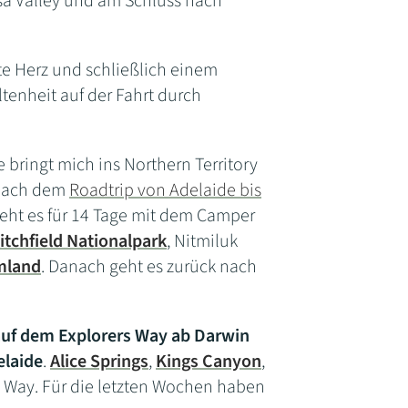
sa Valley und am Schluss nach
e Herz und schließlich einem
tenheit auf der Fahrt durch
 bringt mich ins Northern Territory
 Nach dem
Roadtrip von Adelaide bis
eht es für 14 Tage mit dem Camper
itchfield Nationalpark
, Nitmiluk
mland
. Danach geht es zurück nach
auf dem Explorers Way ab Darwin
elaide
.
Alice Springs
,
Kings Canyon
,
s Way. Für die letzten Wochen haben