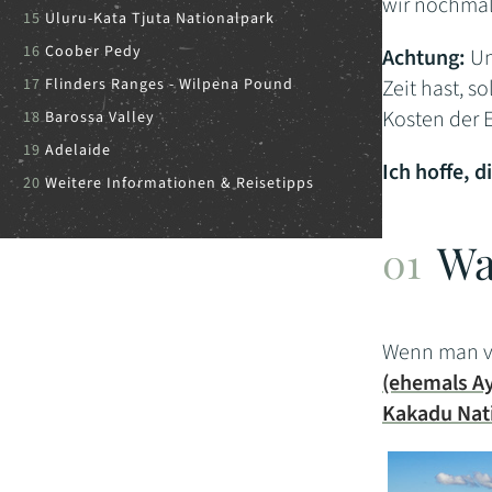
wir nochmal
Uluru-Kata Tjuta Nationalpark
Coober Pedy
Achtung:
Un
Flinders Ranges - Wilpena Pound
Zeit hast, s
Kosten der 
Barossa Valley
Adelaide
Ich hoffe, d
Weitere Informationen & Reisetipps
Wa
Wenn man vo
(ehemals Ay
Kakadu Nat