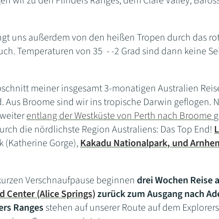
en wir zu den Flinders Ranges, dem Clare Valley, Baros
ngt uns außerdem von den heißen Tropen durch das rot
uch. Temperaturen von 35 - -2 Grad sind dann keine Sel
bschnitt meiner insgesamt 3-monatigen Australien Reise
. Aus Broome sind wir ins tropische Darwin geflogen.
 weiter
entlang der Westküste von Perth nach Broome
g
urch die nördlichste Region Australiens: Das Top End!
L
k (Katherine Gorge),
Kakadu Nationalpark, und Arnhe
kurzen Verschnaufpause beginnen
drei Wochen Reise 
d Center (Alice Springs)
zurück zum Ausgang nach Ad
ers Ranges
stehen auf unserer Route auf dem Explorer