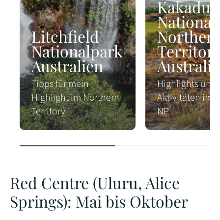
Kakadu
National
Litchfield
Norther
Nationalpark
Territory
Australien
Australi
Tipps für mein
Highlights und
Highlight im Northern
Aktivitäten im 
Territory
NP
Red Centre (Uluru, Alice
Springs): Mai bis Oktober