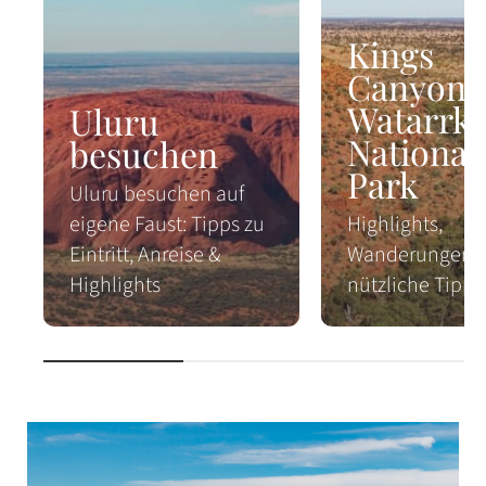
Kings
Canyon 
Watarrk
Uluru
National
besuchen
Park
Uluru besuchen auf
eigene Faust: Tipps zu
Highlights,
Eintritt, Anreise &
Wanderungen 
Highlights
nützliche Tipps