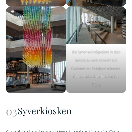
Die Sehenswürdigkeiten in Oslo
kannst du vom Inneren der
Bücherei am Oslofjord erlennen.
Daher die Nr. 2 meiner Insider-
Tipps
Syverkiosken