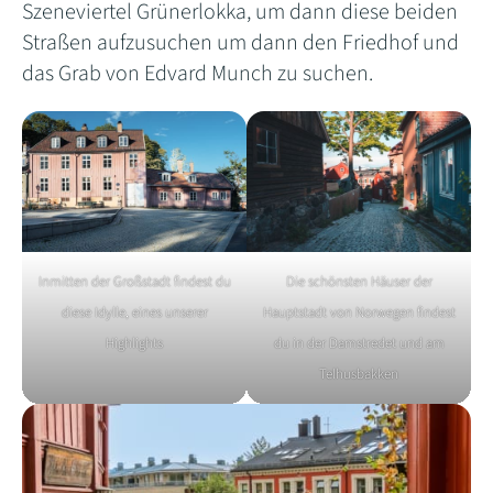
Szeneviertel Grünerlokka, um dann diese beiden
Straßen aufzusuchen um dann den Friedhof und
das Grab von Edvard Munch zu suchen.
Inmitten der Großstadt findest du
Die schönsten Häuser der
diese Idylle, eines unserer
Hauptstadt von Norwegen findest
Highlights
du in der
Damstredet und am
Telhusbakken