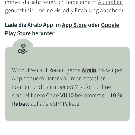
immer, da sehr teuer. Ich habe eine in
Australien
genutzt (hier meine Holadly Erfahrung ansehen)
.
Lade die Airalo App im
App Store
oder
Google
Play Store
herunter
.
Wir nutzen auf Reisen gerne
Airalo
,
da wir per
App bequem Datenvolumen bestellen
können und dann per eSIM sofort online
sind. Mit dem Code
VU10
bekommst du
10 %
Rabatt
auf alle eSIM Pakete.