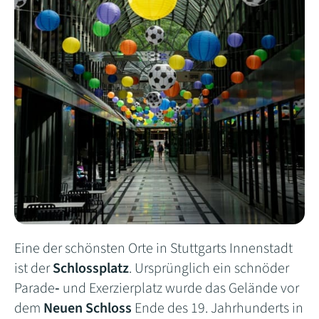
Eine der schönsten Orte in Stuttgarts Innenstadt
ist der
Schlossplatz
. Ursprünglich ein schnöder
Parade‐ und Exerzierplatz wurde das Gelände vor
dem
Neuen Schloss
Ende des 19. Jahrhunderts in