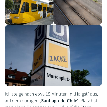
Ich steige nach etwa 15 Minuten in „Haigst“ aus,
auf dem dortigen „
Santiago-de-Chile
“-Platz hat