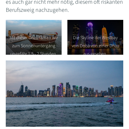
es auch gar nicht mehr nötig, diesem oft riskanten
Berufszweig nachzugehen.
Mit dieser Dhau fahren wir
Die Skyline der Westbay
zum Sonnenuntergang
von Doha von einer Dhau
ungefähr 1,5 - 2 Stunden.
aus gesehen.