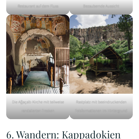
Restaurant auf dem Fluss
Bezaubernde Aussicht
Die Ağaçaltı Kirche mit teilweise
Rastplatz mit beeindruckenden
randalierten Fresken
Felsformationen im Hintergrund
6. Wandern: Kappadokien