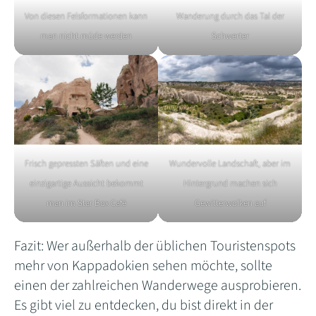
Von diesen Felsformationen kann
Wanderung durch das Tal der
man nicht müde werden
Schwerter
Frisch gepressten Säften und eine
Wundervolle Landschaft, aber im
einzigartige Aussicht bekommt
Hintergrund machen sich
man im Star Box Café
Gewitterwolken auf
Fazit: Wer außerhalb der üblichen Touristenspots
mehr von Kappadokien sehen möchte, sollte
einen der zahlreichen Wanderwege ausprobieren.
Es gibt viel zu entdecken, du bist direkt in der