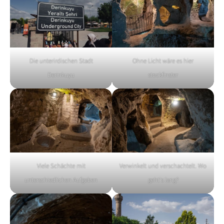
Die unterirdischen Stadt
Ohne Licht wäre es hier
Derinkuyu
stockfinster
Viele Schächte mit
Verwinkelt und verschachtelt. Wo
unterschiedlichen Aufgaben
geht's lang?