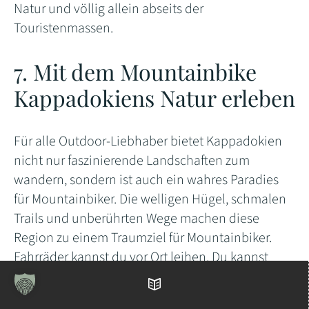
Natur und völlig allein abseits der
Touristenmassen.
7. Mit dem Mountainbike
Kappadokiens Natur erleben
Für alle Outdoor-Liebhaber bietet Kappadokien
nicht nur faszinierende Landschaften zum
wandern, sondern ist auch ein wahres Paradies
für Mountainbiker. Die welligen Hügel, schmalen
Trails und unberührten Wege machen diese
Region zu einem Traumziel für Mountainbiker.
Fahrräder kannst du vor Ort leihen. Du kannst
auch einen Guide buchen, der dir die
Inhaltsverzeichnis
atemberaubende Kulisse auf zwei Rädern näher