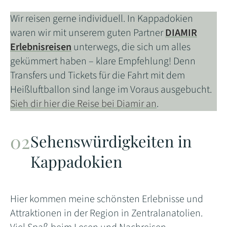
Wir reisen gerne individuell. In Kappadokien
waren wir mit unserem guten Partner
DIAMIR
Erlebnisreisen
unterwegs, die sich um alles
gekümmert haben – klare Empfehlung! Denn
Transfers und Tickets für die Fahrt mit dem
Heißluftballon sind lange im Voraus ausgebucht.
Sieh dir hier die Reise bei Diamir an
.
Sehenswürdigkeiten in
Kappadokien
Hier kommen meine schönsten Erlebnisse und
Attraktionen in der Region in Zentralanatolien.