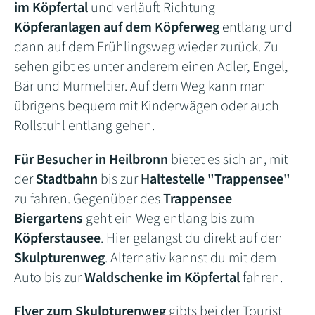
im Köpfertal
und verläuft Richtung
Köpferanlagen auf dem Köpferweg
entlang und
dann auf dem Frühlingsweg wieder zurück. Zu
sehen gibt es unter anderem einen Adler, Engel,
Bär und Murmeltier. Auf dem Weg kann man
übrigens bequem mit Kinderwägen oder auch
Rollstuhl entlang gehen.
Für Besucher in Heilbronn
bietet es sich an, mit
der
Stadtbahn
bis zur
Haltestelle "Trappensee"
zu fahren. Gegenüber des
Trappensee
Biergartens
geht ein Weg entlang bis zum
Köpferstausee
. Hier gelangst du direkt auf den
Skulpturenweg
. Alternativ kannst du mit dem
Auto bis zur
Waldschenke im Köpfertal
fahren.
Flyer zum Skulpturenweg
gibts bei der Tourist