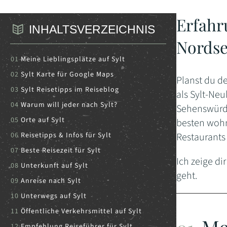
Erfahru
INHALTSVERZEICHNIS
Nordse
Meine Lieblingsplätze auf Sylt
Sylt Karte für Google Maps
Planst du de
Sylt Reisetipps im Reiseblog
als Sylt-Neu
Warum will jeder nach Sylt?
Sehenswürdi
Orte auf Sylt
besten wohn
Reisetipps & Infos für Sylt
Restaurants
Beste Reisezeit für Sylt
Ich zeige di
Unterkunft auf Sylt
geht.
Anreise nach Sylt
Unterwegs auf Sylt
Öffentliche Verkehrsmittel auf Sylt
Empfehlung Reiseführer für Sylt