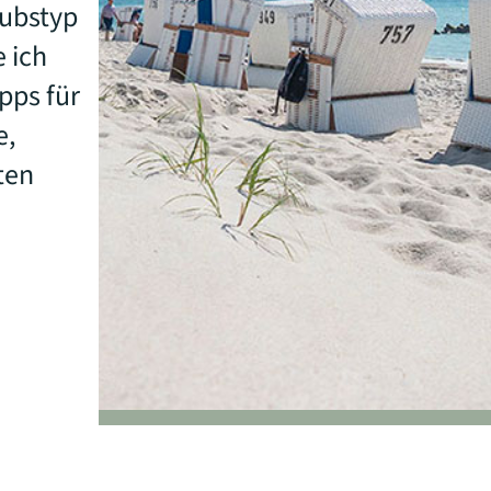
aubstyp
e ich
pps für
e,
ten