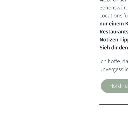
Sehenswürdi
Locations fü
nur einem K
Restaurant
Notizen
Tip
Sieh dir den
Ich hoffe, d
unvergesslic
Hol dir 