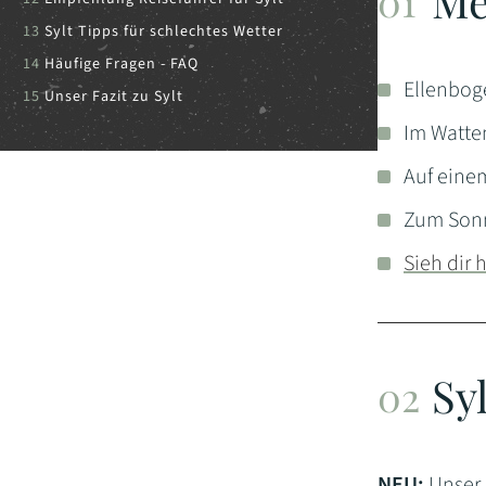
Me
Sylt Tipps für schlechtes Wetter
Häufige Fragen - FAQ
Ellenbog
Unser Fazit zu Sylt
Im Watte
Auf eine
Zum Sonn
Sieh dir 
Sy
NEU:
Unser 