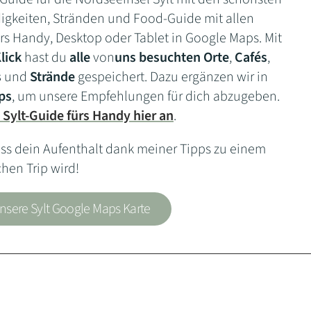
gkeiten, Stränden und Food-Guide mit allen
rs Handy, Desktop oder Tablet in Google Maps. Mit
lick
hast du
alle
von
uns besuchten Orte
,
Cafés
,
s
und
Strände
gespeichert. Dazu ergänzen wir in
ps
, um unsere Empfehlungen für dich abzugeben.
 Sylt-Guide fürs Handy hier an
.
ass dein Aufenthalt dank meiner Tipps zu einem
hen Trip wird!
unsere Sylt Google Maps Karte