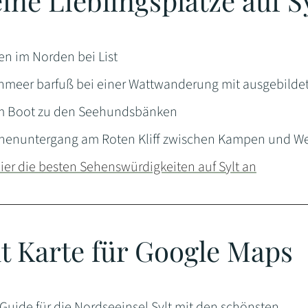
ine Lieblingsplätze auf S
en im Norden bei List
nmeer barfuß bei einer Wattwanderung mit ausgebilde
m Boot zu den Seehundsbänken
enuntergang am Roten Kliff zwischen Kampen und W
hier die besten Sehenswürdigkeiten auf Sylt an
lt Karte für Google Maps
Guide für die Nordseeinsel Sylt mit den schönsten