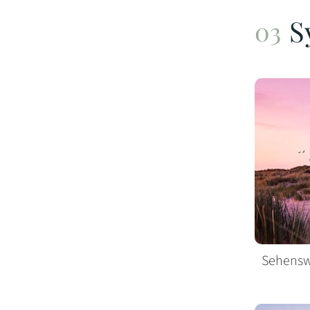
S
Sehenswü