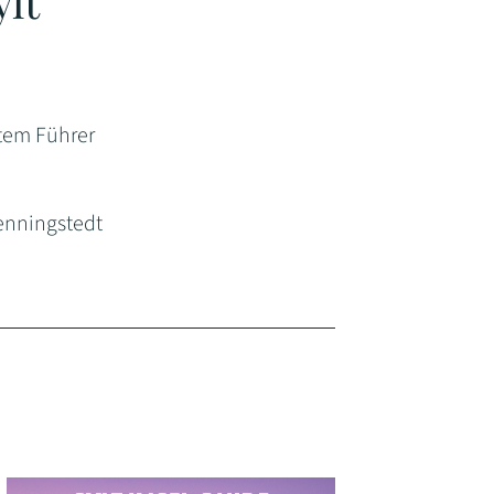
ylt
tem Führer
enningstedt