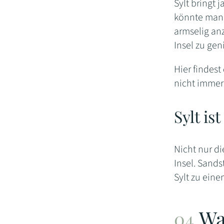
Sylt bringt 
könnte man 
armselig anz
Insel zu gen
Hier findest 
nicht immer
Sylt is
Nicht nur di
Insel. Sand
Sylt zu eine
Wa