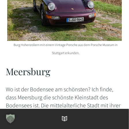
Burg Hohenzollern mit einem Vintage Porsche aus dem Porsche Museum in
Stuttgart erkunden.
Meersburg
Wo ist der Bodensee am schönsten? Ich finde,
dass Meersburg die schönste Kleinstadt des
Bodensees ist. Die mittelalterliche Stadt mit ihrer
direkten Lage am Bodensee und den malerischen
Weinbergen ist ideales Ausflugsziel am Bodensee.
Inhaltsverzeichnis