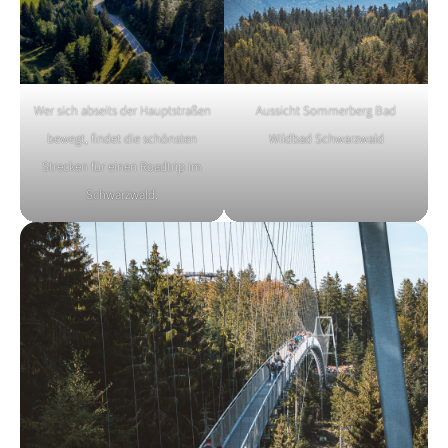
Wer sich abseits der Hauptstraßen
Aussicht Sommerberg Bad
bewegt, findet die schönsten
Wildbad Schwarzwald
Strecken für einen Roadtrip im
Schwarzwald.