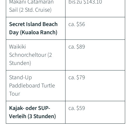
Makani Catamaran
bis zu $143.10
Sail (2 Std. Cruise)
Secret Island Beach
ca. $56
Day (Kualoa Ranch)
Waikiki
ca. $89
Schnorcheltour (2
Stunden)
Stand-Up
ca. $79
Paddleboard Turtle
Tour
Kajak- oder SUP-
ca. $59
Verleih (3 Stunden)