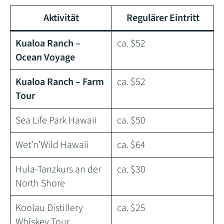
Aktivität
Regulärer Eintritt
Kualoa Ranch –
ca. $52
Ocean Voyage
Kualoa Ranch – Farm
ca. $52
Tour
Sea Life Park Hawaii
ca. $50
Wet’n’Wild Hawaii
ca. $64
Hula-Tanzkurs an der
ca. $30
North Shore
Koolau Distillery
ca. $25
Whiskey Tour