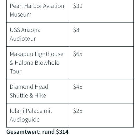
Pearl Harbor Aviation
$30
Museum
USS Arizona
$8
Audiotour
Makapuu Lighthouse
$65
& Halona Blowhole
Tour
Diamond Head
$45
Shuttle & Hike
Iolani Palace mit
$25
Audioguide
Gesamtwert: rund $314