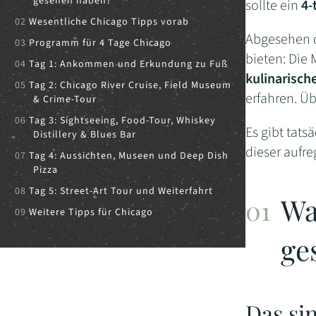
gesehen haben?
sollte ein
4-
Wesentliche Chicago Tipps vorab
Abgesehen d
Programm für 4 Tage Chicago
bieten: Die
Tag 1: Ankommen und Erkundung zu Fuß
kulinarisch
Tag 2: Chicago River Cruise, Field Museum
erfahren. Üb
& Crime-Tour
Tag 3: Sightseeing, Food-Tour, Whiskey
Es gibt tats
Distillery & Blues Bar
dieser aufre
Tag 4: Aussichten, Museen und Deep Dish
Pizza
Tag 5: Street-Art Tour und Weiterfahrt
Wa
Weitere Tipps für Chicago
ge
Das si