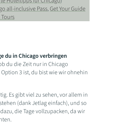
te Hoteltipps für Chicago
)
o all-inclusive Pass
,
Get Your Guide
 Tours
ge du in Chicago verbringen
b du die Zeit nur in Chicago
ption 3 ist, du bist wie wir ohnehin
ig. Es gibt viel zu sehen, vor allem in
ustehen (dank Jetlag einfach), und so
dazu, die Tage vollzupacken, da wir
hten.