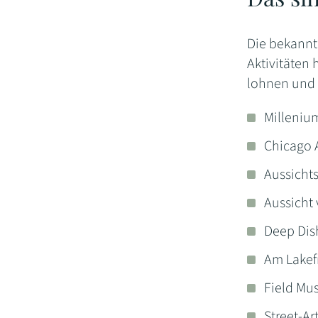
Die bekannt
Aktivitäten 
lohnen und v
Milleniu
Chicago A
Aussicht
Aussicht
Deep Dis
Am Lakefr
Field Mu
Street-A