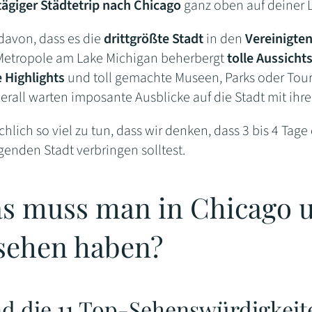
tägiger Städtetrip nach Chicago
ganz oben auf deiner L
avon, dass es die
drittgrößte Stadt
in den
Vereinigte
 Metropole am Lake Michigan beherbergt
tolle Aussicht
e Highlights
und toll gemachte Museen, Parks oder Tour
erall warten imposante Ausblicke auf die Stadt mit ihr
ächlich so viel zu tun, dass wir denken, dass 3 bis 4 Tage
genden Stadt verbringen solltest.
s muss man in Chicago 
sehen haben?
nd die 11 Top-Sehenswürdigkei