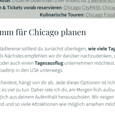
Hotel
: citizenM Downtown (hier findest du
3 weitere ech
n & Tickets vorab reservieren
:
Chicago CityPASS
,
Chicag
Kulinarische Touren:
Chicago Food
mm für Chicago planen
tädtereise solltest du zunächst überlegen,
wie viele Ta
Als Nächstes empfehlen wir dir darüber nachzudenken, o
 oder auch einen
Tagesausflug
unternehmen möchtest. O
oadtrip in den USA unterwegs.
heidest, hängt von dir ab. Jede dieser Optionen ist richt
 es viel zu tun. Daher rate ich dir, am Morgen früh aufz
glich aus deinem Aufenthalt herauszuholen. Wir neigen 
ind und so viele Attraktionen wie möglich ansehen möc