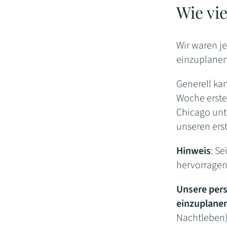
Wie vi
Wir waren j
einzuplanen
Generell kan
Woche erste
Chicago unt
unseren erst
Hinweis
: Se
hervorrage
Unsere per
einzuplane
Nachtleben)