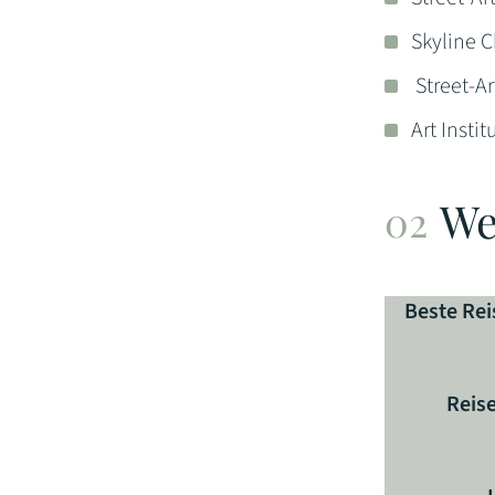
Skyline 
Street-Ar
Art Insti
We
Beste Rei
Reis