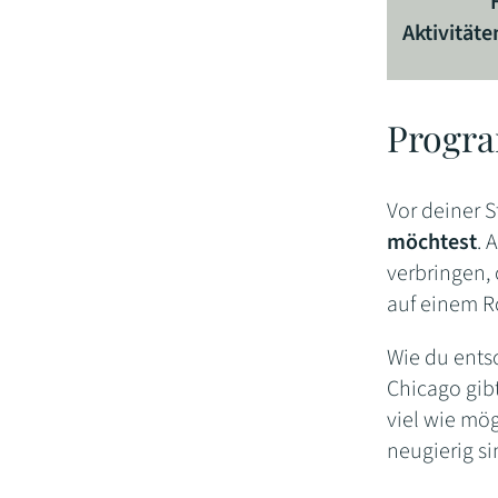
Aktivitäte
Progra
Vor deiner S
möchtest
. 
verbringen,
auf einem R
Wie du entsc
Chicago gibt
viel wie mö
neugierig s