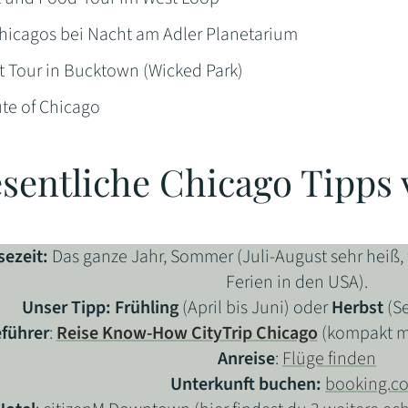
Chicagos bei Nacht am Adler Planetarium
t Tour in Bucktown (Wicked Park)
tute of Chicago
sentliche Chicago Tipps 
sezeit:
Das ganze Jahr, Sommer (Juli-August sehr heiß,
Ferien in den USA).
Unser Tipp:
Frühling
(April bis Juni) oder
Herbst
(Se
eführer
:
Reise Know-How CityTrip Chicago
(kompakt mi
Anreise
:
Flüge finden
Unterkunft buchen:
booking.c