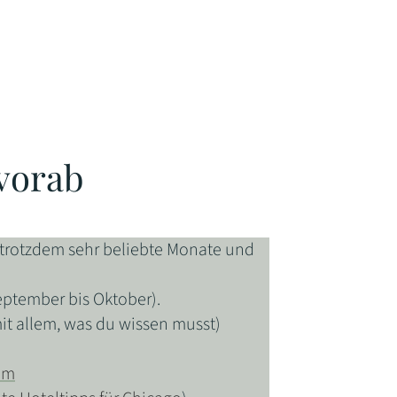
vorab
 trotzdem sehr beliebte Monate und
ptember bis Oktober).
t allem, was du wissen musst)
om