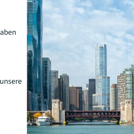
haben
 unsere
u