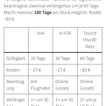
beantragbar, zweimal verlängerbar um je 60 Tage.
Macht maximal
180 Tage
am Stück möglich. Kostet
~83 €.
VoA
e-VOA
Tourist
Visa 60
Days
Gültigkeit
30 Tage
30 Tage
60 Tage
Kosten
~27 €
~27 €
~83 €
Beantrag
Am
Online
Online
ung
Flughafen
(vorab)
(vorab)
Verlänger
1× um 30
1× um 30
2× um je