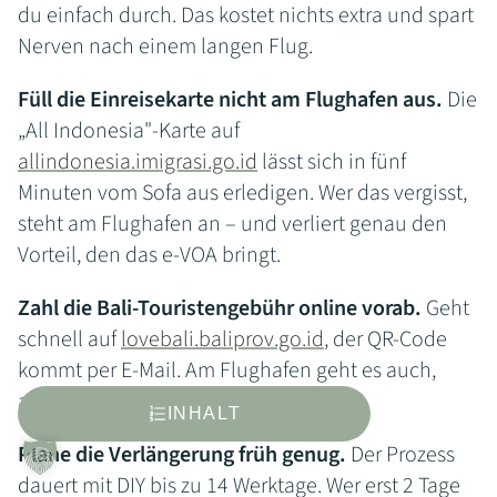
du einfach durch. Das kostet nichts extra und spart
Nerven nach einem langen Flug.
Füll die Einreisekarte nicht am Flughafen aus.
Die
„All Indonesia"-Karte auf
allindonesia.imigrasi.go.id
lässt sich in fünf
Minuten vom Sofa aus erledigen. Wer das vergisst,
steht am Flughafen an – und verliert genau den
Vorteil, den das e-VOA bringt.
Zahl die Bali-Touristengebühr online vorab.
Geht
schnell auf
lovebali.baliprov.go.id
, der QR-Code
kommt per E-Mail. Am Flughafen geht es auch,
aber warum extra anstehen?
INHALT
Plane die Verlängerung früh genug.
Der Prozess
dauert mit DIY bis zu 14 Werktage. Wer erst 2 Tage