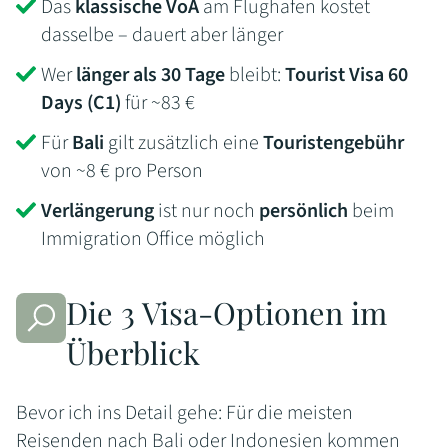
Das
klassische VoA
am Flughafen kostet
dasselbe – dauert aber länger
Wer
länger als 30 Tage
bleibt:
Tourist Visa 60
Days (C1)
für ~83 €
Für
Bali
gilt zusätzlich eine
Touristengebühr
von ~8 € pro Person
Verlängerung
ist nur noch
persönlich
beim
Immigration Office möglich
Die 3 Visa-Optionen im
Überblick
Bevor ich ins Detail gehe: Für die meisten
Reisenden nach Bali oder Indonesien kommen