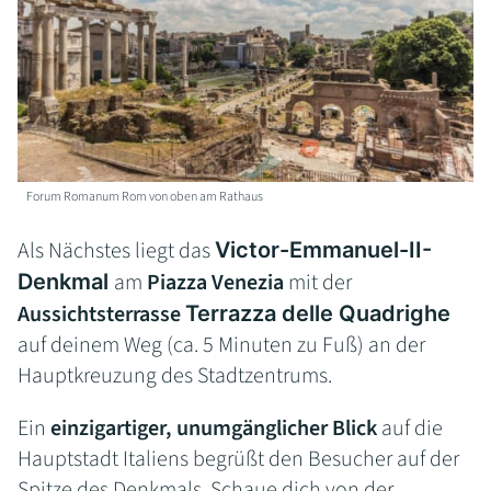
Forum Romanum Rom von oben am Rathaus
Als Nächstes liegt das
Victor-Emmanuel-II-
am
Piazza Venezia
mit der
Denkmal
Aussichtsterrasse
Terrazza delle Quadrighe
auf deinem Weg (ca. 5 Minuten zu Fuß) an der
Hauptkreuzung des Stadtzentrums.
Ein
einzigartiger, unumgänglicher Blick
auf die
Hauptstadt Italiens begrüßt den Besucher auf der
Spitze des Denkmals. Schaue dich von der