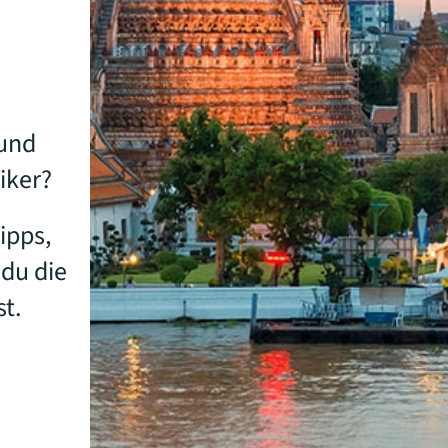
 und
iker?
ipps,
 du die
t.