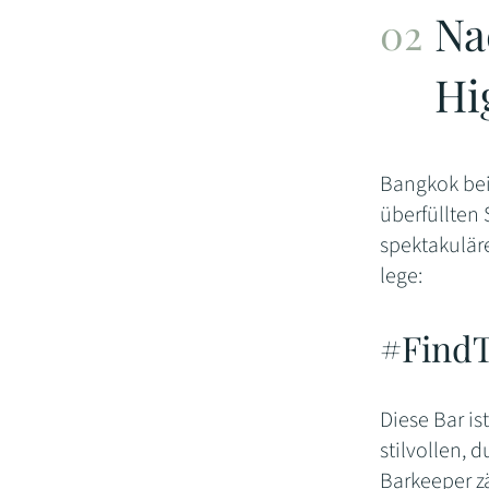
Na
Hi
Bangkok bei 
überfüllten 
spektakulär
lege:
#FindT
Diese Bar is
stilvollen,
Barkeeper z