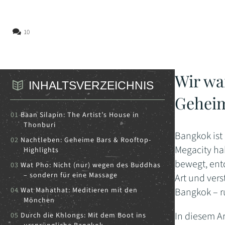
10
Wir wa
INHALTSVERZEICHNIS
Geheim
Baan Silapin: The Artist’s House in
Thonburi
Bangkok ist 
Nachtleben: Geheime Bars & Rooftop-
Megacity ha
Highlights
bewegt, entd
Wat Pho: Nicht (nur) wegen des Buddhas
– sondern für eine Massage
Art und ver
Wat Mahathat: Meditieren mit den
Bangkok – r
Mönchen
In diesem Ar
Durch die Khlongs: Mit dem Boot ins