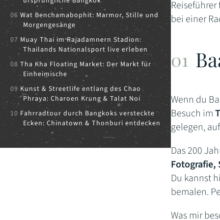
ursprüngliche Bangkok
Reiseführer 
Wat Benchamabophit: Marmor, Stille und
bei einer Ra
Morgengesänge
Muay Thai im Rajadamnern Stadion:
Thailands Nationalsport live erleben
Ba
Tha Kha Floating Market: Der Markt für
Einheimische
Kunst & Streetlife entlang des Chao
Wenn du Ban
Phraya: Charoen Krung & Talat Noi
Besuch im
T
Fahrradtour durch Bangkoks versteckte
Ecken: Chinatown & Thonburi entdecken
gelegen, auf
Das 200 Jah
Fotografie,
Du kannst hi
bemalen. Per
Was mir bes