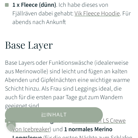
1 x Fleece (dünn)
. Ich habe dieses von
Fjällräven dabei gehabt:
Vik Fleece Hoodie
. Für
abends nach Ankunft
Base Layer
Base Layers oder Funktionswäsche (idealerweise
aus Merinowolle) sind leicht und fügen an kalten
Abenden und Gipfelnächten eine wichtige warme
Schicht hinzu. Als Frau sind Leggings ideal, die
auch für die ersten paar Tage gut zum Wandern
geeignet sind.
INHALT
1 x Merino Longsleeve
(
W 260 TEch LS Crewe
von Icebreaker
) und
1 normales Merino