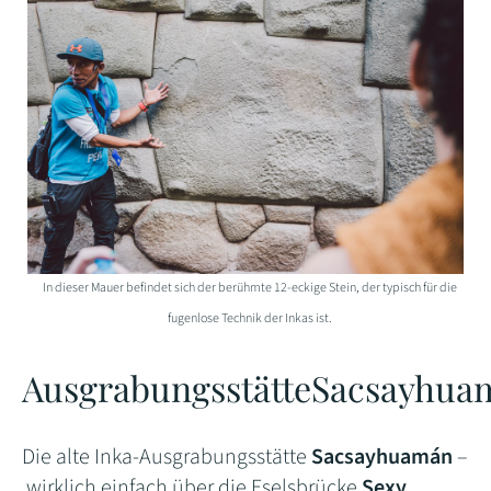
In dieser Mauer befindet sich der berühmte 12-eckige Stein, der typisch für die
fugenlose Technik der Inkas ist.
Ausgrabungsstätte
Sacsayhua
Die alte Inka-Ausgrabungsstätte
Sacsayhuamán
–
wirklich einfach über die Eselsbrücke
Sexy