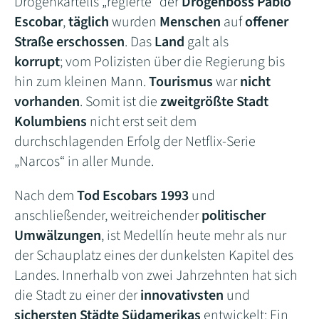
Drogenkartells „regierte“ der
Drogenboss Pablo
Escobar
,
täglich
wurden
Menschen
auf
offener
Straße erschossen
. Das
Land
galt als
korrupt
; vom Polizisten über die Regierung bis
hin zum kleinen Mann.
Tourismus
war
nicht
vorhanden
. Somit ist die
zweitgrößte Stadt
Kolumbiens
nicht erst seit dem
durchschlagenden Erfolg der Netflix-Serie
„Narcos“ in aller Munde.
Nach dem
Tod Escobars 1993
und
anschließender, weitreichender
politischer
Umwälzungen
, ist Medellín heute mehr als nur
der Schauplatz eines der dunkelsten Kapitel des
Landes. Innerhalb von zwei Jahrzehnten hat sich
die Stadt zu einer der
innovativsten
und
sichersten Städte Südamerikas
entwickelt: Ein