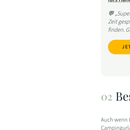
💬 „Super
Zeit ges
finden. G
JE
Be
Auch wenn Is
Campingurla