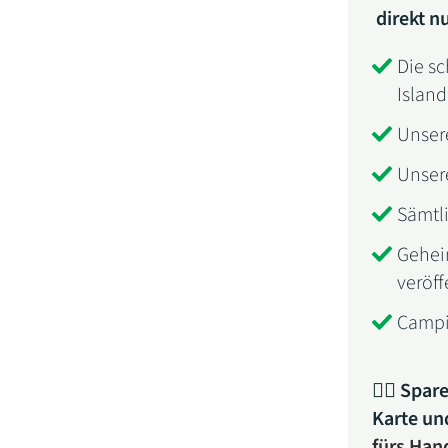
direkt n
Die s
Island
Unser
Unsere
Sämtli
Geheim
veröff
Campi
👉🏼
Spare
Karte un
fürs Han