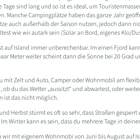
e Tage sind lang und so ist es ideal, um Touristenmasse
n. Manche Campingplätze haben das ganze Jahr geöffn
ze auch außerhalb der Saison nutzen, jedoch dann nich
lltest wie wir autark sein (Solar an Bord, eigenes Klo/
ist auf Island immer unberechenbar. Im einen Fjord ka
aar Meter weiter scheint dann die Sonne bei 20 Grad u
du mit Zelt und Auto, Camper oder Wohnmobil am flexib
 ob du das Wetter „aussitzt“ und abwartest, oder weite
 ist das nicht möglich.
und Herbst stürmt es oft so sehr, dass Straßen gesperrt 
. Im Winter kann es sein, dass du mehrere Tage in dein
 wir mit eigenem Wohnmobi von Juni bis August auf Isl