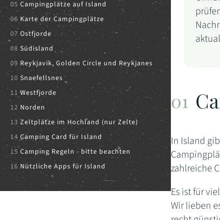
Campingplätze auf Island
prüfe
Karte der Campingplätze
Nachri
Ostfjorde
aktual
Südisland
Reykjavik, Golden Circle und Reykjanes
Snaefellsnes
Ca
Westfjorde
Norden
Zeltplätze im Hochland (nur Zelte)
Camping Card für Island
In Island gi
Camping Regeln - bitte beachten
Campingplät
Nützliche Apps für Island
zahlreiche 
Es ist für v
Wir lieben e
recht günsti