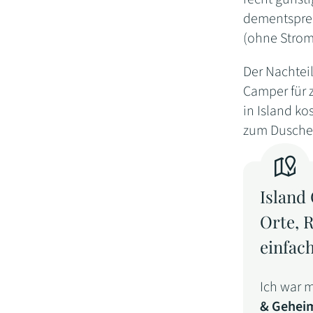
dementsprech
(ohne Strom)
Der Nachtei
Camper für z
in Island ko
zum Duschen
Island
Orte, 
einfach
Ich war m
& Gehei