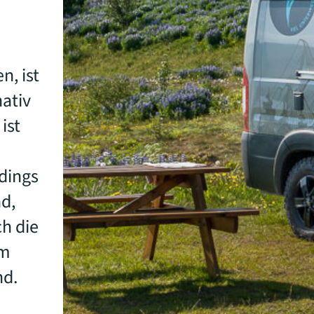
n, ist
ativ
ist
rdings
nd,
ch die
im
nd.