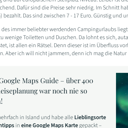
end. Dafür sind die Preise sehr niedrig. Im Schnitt ha
 bezahlt. Das sind zwischen 7 - 17 Euro. Günstig und u
l des immer beliebter werdenden Campingurlaubs liegt a
u wenige Toiletten und Duschen. Da lohnt es sich, auta
stet, ist allen ein Rätsel. Denn dieser ist im Überfluss
. Aber ich will nicht jammern, denn ich mag die Natur 
 Google Maps Guide – über 400
Reiseplanung war noch nie so
!
ehrfach in Island und habe alle
Lieblingsorte
mtipps
in
eine Google Maps Karte
gepackt –