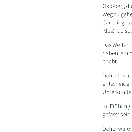
Oktober), di
Weg zu gehe
Campingplät
Klos). Du so
Das Wetter 
haben, ein p
erlebt.
Daher bist 
entscheiden,
Unterkünften
Im Frühling 
gefasst sein
Daher waren