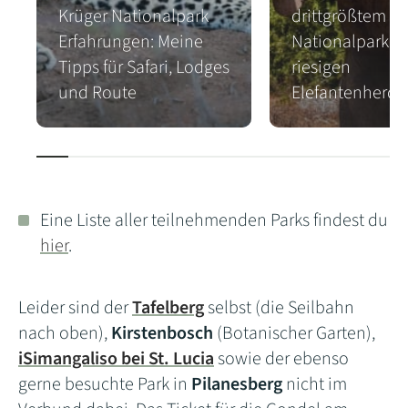
Krüger Nationalpark
drittgrößtem
Erfahrungen: Meine
Nationalpark m
Tipps für Safari, Lodges
riesigen
und Route
Elefantenherde
Eine Liste aller teilnehmenden Parks findest du
hier
.
Leider sind der
Tafelberg
selbst (die Seilbahn
nach oben),
Kirstenbosch
(Botanischer Garten),
iSimangaliso bei St. Lucia
sowie der ebenso
gerne besuchte Park in
Pilanesberg
nicht im