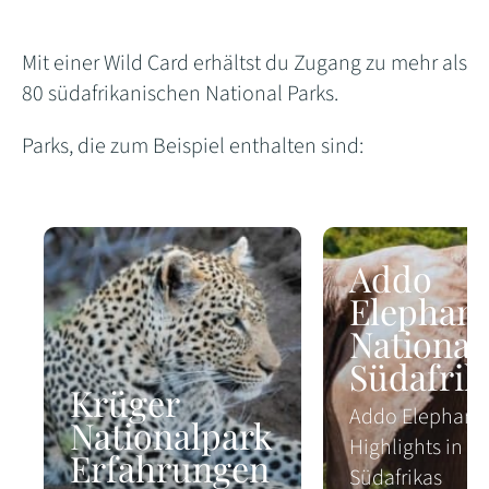
Mit einer Wild Card erhältst du Zugang zu mehr als
80 südafrikanischen National Parks.
Parks, die zum Beispiel enthalten sind:
Addo
Elephant
National
Südafrik
Krüger
Addo Elephant 
Nationalpark
Highlights in
Erfahrungen
Südafrikas