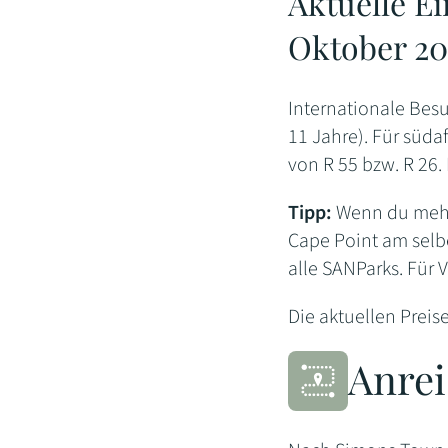
Aktuelle Ei
Oktober 20
Internationale Bes
11 Jahre). Für süda
von R 55 bzw. R 26. 
Tipp:
Wenn du mehr
Cape Point am selb
alle SANParks. Für V
Die aktuellen Preis
Anrei