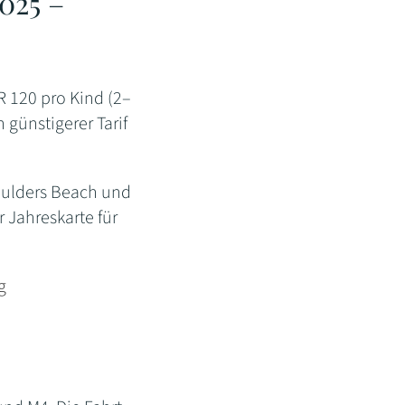
2025 –
R 120 pro Kind (2–
 günstigerer Tarif
oulders Beach und
er Jahreskarte für
g