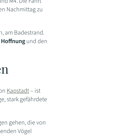
nd M4. Die Fahrt
ten Nachmittag zu
n, am Badestrand.
 Hoffnung
und den
en
von
Kapstadt
– ist
e, stark gefährdete
egen gehen, die von
nkenden Vögel