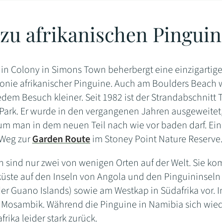
 zu afrikanischen Pingui
in Colony in Simons Town beherbergt eine einzigartige
onie afrikanischer Pinguine. Auch am Boulders Beach w
edem Besuch kleiner. Seit 1982 ist der Strandabschnitt T
Park. Er wurde in den vergangenen Jahren ausgeweitet
rum man in dem neuen Teil nach wie vor baden darf. Ein
 Weg zur
Garden Route
im Stoney Point Nature Reserve
n sind nur zwei von wenigen Orten auf der Welt. Sie k
küste auf den Inseln von Angola und den Pinguininseln
r Guano Islands) sowie am Westkap in Südafrika vor. I
in Mosambik. Während die Pinguine in Namibia sich wie
rika leider stark zurück.