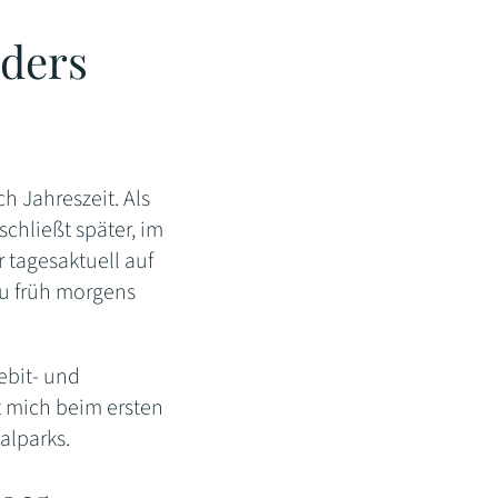
lders
ch Jahreszeit. Als
schließt später, im
 tagesaktuell auf
du früh morgens
ebit- und
t mich beim ersten
alparks.