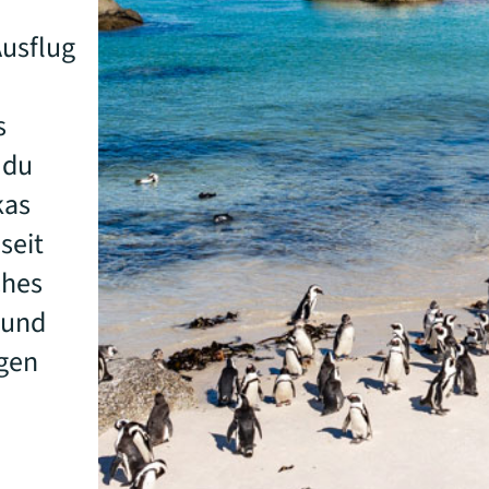
Ausflug
s
 du
kas
seit
ches
 und
gen