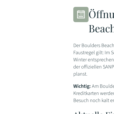
Öffnu
Beac
Der Boulders Beach
Faustregel gilt: Im
Winter entsprechend
der offiziellen SAN
planst.
Wichtig:
Am Boulder
Kreditkarten werde
Besuch noch kalt er