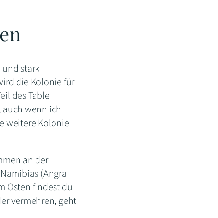
nen
 und stark
ird die Kolonie für
eil des Table
, auch wenn ich
e weitere Kolonie
.
ommen an der
 Namibias (Angra
m Osten findest du
der vermehren, geht