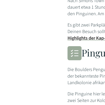
Nach Simons Town g
dauert etwa 1 Stun
den Pinguinen. Am Ta
Es gibt zwei Parkp
Deinen Besuch sol
Highlights der Kap
Pingu
Die Boulders Pengu
der bekannteste Pin
Landkolonie afrika
Die Pinguine hier l
zwei Seiten zur Kol