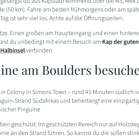
elangst du aus Kapstadt kommend über die M3, M64 u
de (50 km). Fahre am besten frühmorgens oder am spä
g ist sehr viel los. Achte auf die Öffnungszeiten.
lätze. Einen großen am Haupteingang und einen hintere
ltest du unbedingt mit einem Besuch am
Kap der guten
-Halbinsel
verbinden.
ine am Boulders besuch
in Colony in Simons Town – rund 45 Minuten südlich 
guin-Strand Südafrikas und beherbergt eine einzigartig
nischer Pinguine
eben geschützt. Im geschützten Bereich nur auf Holzst
onie an den Strand führen. So kannst du die süßen sti