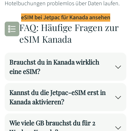
Hotelbuchungen problemlos über Daten laufen.
eSIM bei Jetpac für Kanada ansehen
FAQ: Häufige Fragen zur
eSIM Kanada
Brauchst du in Kanada wirklich
eine eSIM?
Ja, wenn du navigierest, Tische reservieren,
Kannst du die Jetpac-eSIM erst in
spontan eine Tour buchen oder einfach
erreichbar sein willst. Ohne Daten bist du in
Kanada aktivieren?
Kanada deutlich eingeschränkter, besonders
Ja, das ist technisch möglich. Du installierst die
außerhalb der Städte, wo Entfernungen groß
Wie viele GB brauchst du für 2
eSIM noch in Deutschland und aktivierst sie
und Orientierungspunkte rar sind.