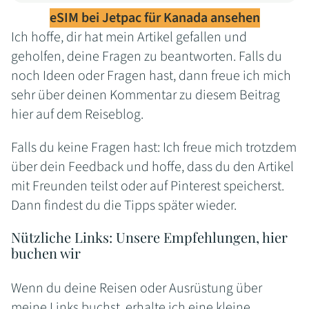
Ja. Jetpac bietet auch kurzfristige Pakete ab 1
funktionieren bei Jetpac auch nach Verbrauch
eSIM bei Jetpac für Kanada ansehen
GB für 4 Tage an, ideal für ein langes
Ich hoffe, dir hat mein Artikel gefallen und
des Volumens weiter.
Wochenende in Toronto oder Vancouver.
geholfen, deine Fragen zu beantworten. Falls du
noch Ideen oder Fragen hast, dann freue ich mich
sehr über deinen Kommentar zu diesem Beitrag
hier auf dem Reiseblog.
Falls du keine Fragen hast: Ich freue mich trotzdem
über dein Feedback und hoffe, dass du den Artikel
mit Freunden teilst oder auf Pinterest speicherst.
Dann findest du die Tipps später wieder.
Nützliche Links: Unsere Empfehlungen, hier
buchen wir
Wenn du deine Reisen oder Ausrüstung über
meine Links buchst, erhalte ich eine kleine