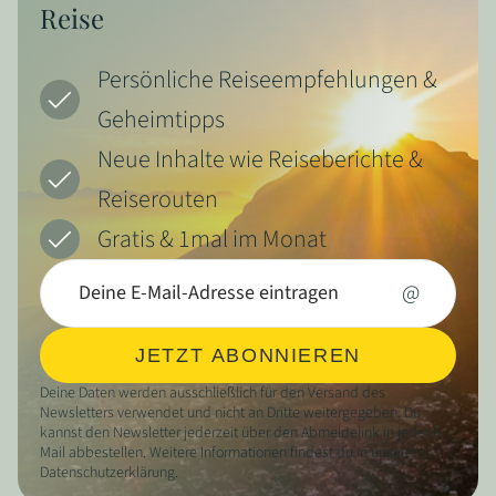
Reise
Persönliche Reiseempfehlungen &
Geheimtipps
Neue Inhalte wie Reiseberichte &
Reiserouten
Gratis & 1mal im Monat
@
JETZT ABONNIEREN
Deine Daten werden ausschließlich für den Versand des
Newsletters verwendet und nicht an Dritte weitergegeben. Du
kannst den Newsletter jederzeit über den Abmeldelink in jeder E-
Mail abbestellen. Weitere Informationen findest du in unserer
Datenschutzerklärung.