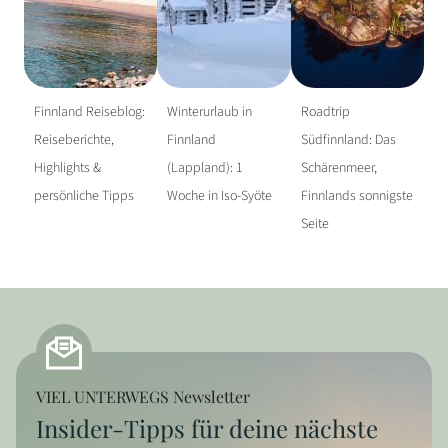
Finnland Reiseblog:
Winterurlaub in
Roadtrip
Reiseberichte,
Finnland
Südfinnland: Das
Highlights &
(Lappland): 1
Schärenmeer,
persönliche Tipps
Woche in Iso-Syöte
Finnlands sonnigste
Seite
VIEL UNTERWEGS Newsletter
Insider-Tipps für deine nächste