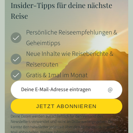
Insider-Tipps für deine nächste
Reise
Persönliche Reiseempfehlungen &
Geheimtipps
Neue Inhalte wie Reiseberichte &
Reiserouten
Gratis & 1mal im Monat
@
JETZT ABONNIEREN
Deine Daten werden ausschließlich für den Versand des
Newsletters verwendet und nicht an Dritte weitergegeben. Du
kannst den Newsletter jederzeit über den Abmeldelink in jeder E-
Mail abbestellen. Weitere Informationen findest du in unserer