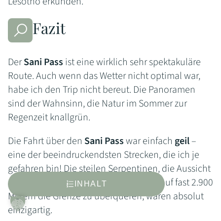
Lesotho erkunden.
Fazit
Der
Sani Pass
ist eine wirklich sehr spektakuläre
Route. Auch wenn das Wetter nicht optimal war,
habe ich den Trip nicht bereut. Die Panoramen
sind der Wahnsinn, die Natur im Sommer zur
Regenzeit knallgrün.
Die Fahrt über den
Sani Pass
war einfach
geil
–
eine der beeindruckendsten Strecken, die ich je
gefahren bin! Die steilen Serpentinen, die Aussicht
auf die Drakensberge und das Gefühl, auf fast 2.900
INHALT
Metern die Grenze zu überqueren, waren absolut
einzigartig.