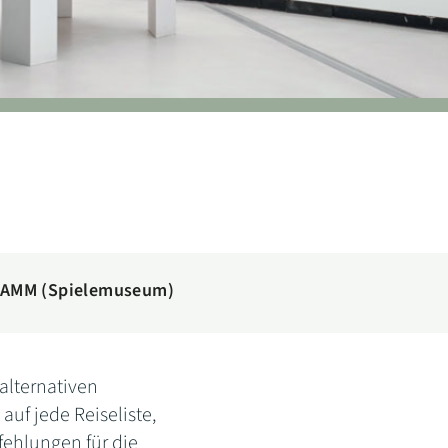
AMM (Spielemuseum)
lternativen
uf jede Reiseliste,
fehlungen für die