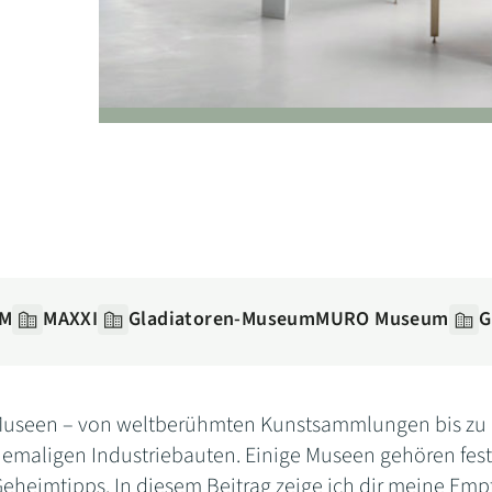
M
MAXXI
Gladiatoren-Museum
MURO Museum
G
Museen – von weltberühmten Kunstsammlungen bis zu a
emaligen Industriebauten. Einige Museen gehören fest a
eheimtipps. In diesem Beitrag zeige ich dir meine Emp