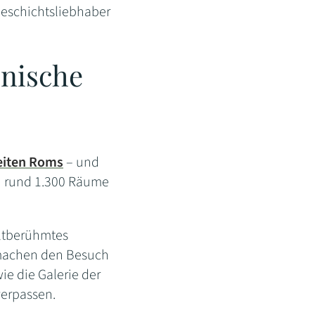
 Geschichtsliebhaber
inische
eiten Roms
– und
h rund 1.300 Räume
ltberühmtes
n machen den Besuch
e die Galerie der
verpassen.