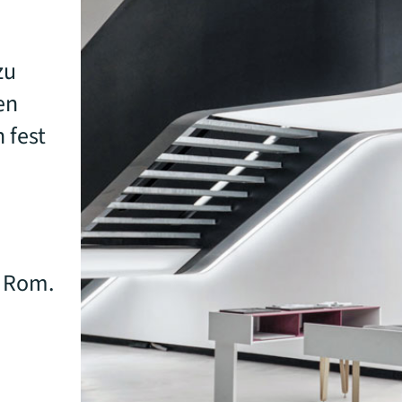
zu
en
 fest
n Rom.