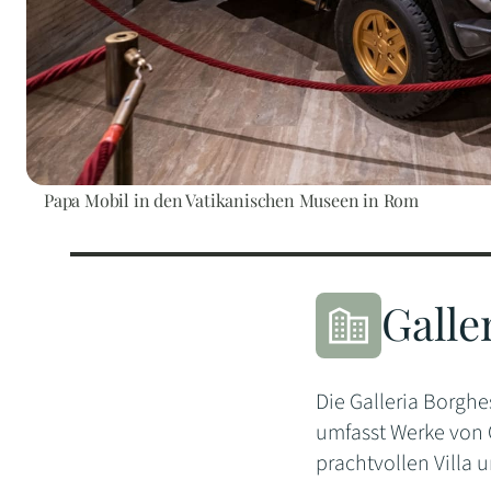
Papa Mobil in den Vatikanischen Museen in Rom
Galle
Die Galleria Borgh
umfasst Werke von C
prachtvollen Villa 