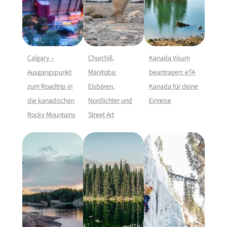
Calgary –
Churchill,
Kanada Visum
Ausgangspunkt
Manitoba:
beantragen: eTA
zum Roadtrip in
Eisbären,
Kanada für deine
die kanadischen
Nordlichter und
Einreise
Rocky Mountains
Street Art