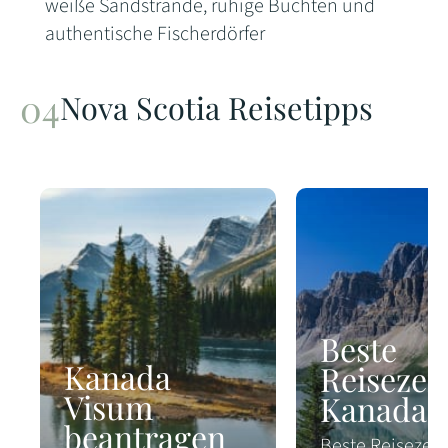
weiße Sandstrände, ruhige Buchten und
authentische Fischerdörfer
Nova Scotia Reisetipps
Beste
Kanada
Reisezeit
Visum
Kanada
beantragen
Beste Reisezeit