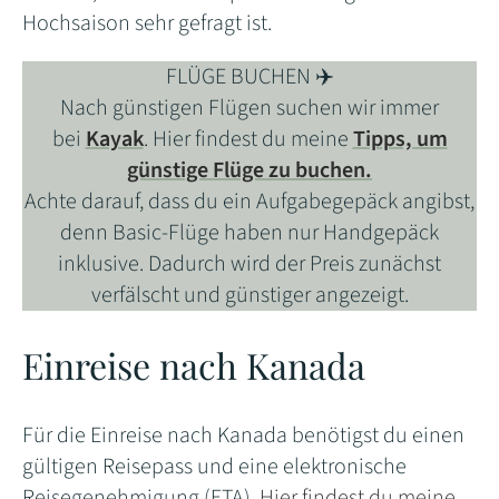
Hochsaison sehr gefragt ist.
FLÜGE BUCHEN ✈️
Nach günstigen Flügen suchen wir immer
bei
Kayak
. Hier findest du meine
Tipps, um
günstige Flüge zu buchen.
Achte darauf, dass du ein Aufgabegepäck angibst,
denn Basic-Flüge haben nur Handgepäck
inklusive. Dadurch wird der Preis zunächst
verfälscht und günstiger angezeigt.
Einreise nach Kanada
Für die Einreise nach Kanada benötigst du einen
gültigen Reisepass und eine elektronische
Reisegenehmigung (ETA).
Hier findest du meine