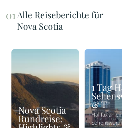
Alle Reiseberichte für
Nova Scotia
1 Tag Hal
Sehensw
& T
Nova Scotia
Halifax an eine
Rundreise:
Sehenswürdigk
Highlights &