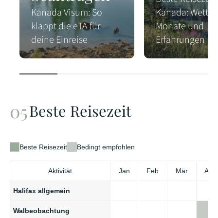
Kanada Visum: So
Kanada: Wetter,
klappt die eTA für
Monate und
deine Einreise
Erfahrungen
Beste Reisezeit
Beste Reisezeit
Bedingt empfohlen
Aktivität
Jan
Feb
Mär
Apr
Halifax allgemein
Walbeobachtung