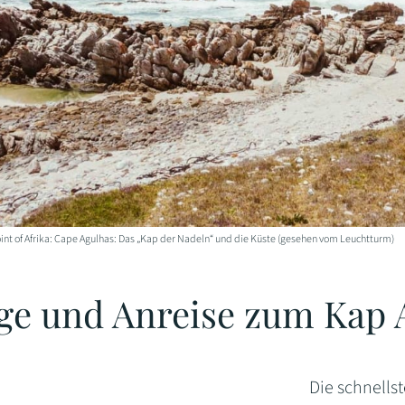
nt of Afrika: Cape Agulhas: Das „Kap der Nadeln“ und die Küste (gesehen vom Leuchtturm)
ge und Anreise zum Kap 
Die schnells