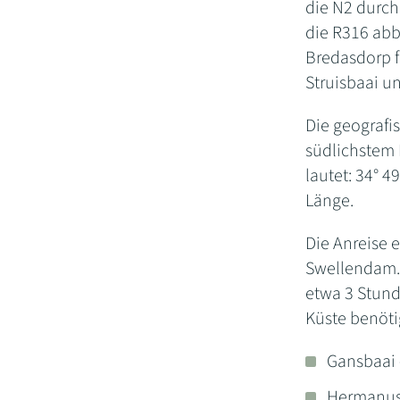
die N2 durch
die R316 abb
Bredasdorp f
Struisbaai u
Die geografi
südlichstem 
lautet: 34° 49
Länge.
Die Anreise 
Swellendam. 
etwa 3 Stund
Küste benötig
Gansbaai 
Hermanus 