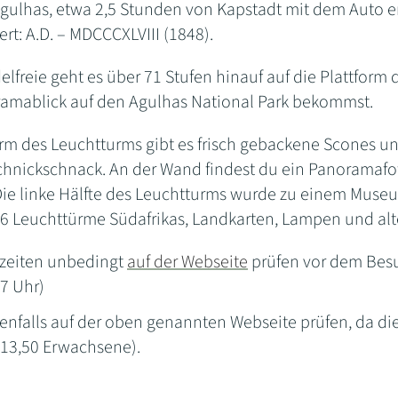
Agulhas, etwa 2,5 Stunden von Kapstadt mit dem Auto en
t: A.D. – MDCCCXLVIII (1848).
lfreie geht es über 71 Stufen hinauf auf die Plattform
ramablick auf den Agulhas National Park bekommst.
rm des Leuchtturms gibt es frisch gebackene Scones u
chnickschnack. An der Wand findest du ein Panoramafo
ie linke Hälfte des Leuchtturms wurde zu einem Muse
 56 Leuchttürme Südafrikas, Landkarten, Lampen und alt
zeiten unbedingt
auf der Webseite
prüfen vor dem Besuch
7 Uhr)
enfalls auf der oben genannten Webseite prüfen, da di
R13,50 Erwachsene).