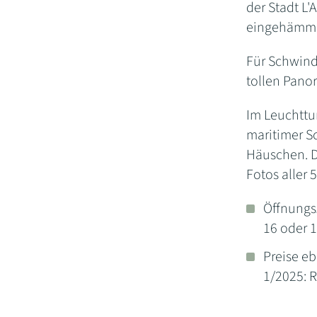
der Stadt L'
eingehämmer
Für Schwinde
tollen Pano
Im Leuchttu
maritimer S
Häuschen. D
Fotos aller
Öffnungs
16 oder 1
Preise eb
1/2025: 