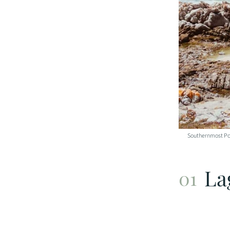
Southernmost Poi
La