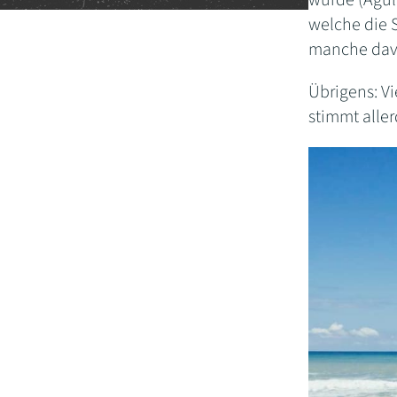
wurde (Agulh
welche die S
manche davon
Übrigens: V
stimmt aller