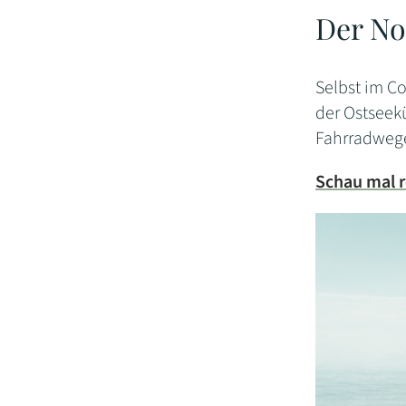
Der No
Selbst im C
der Ostseek
Fahrradwege
Schau mal r