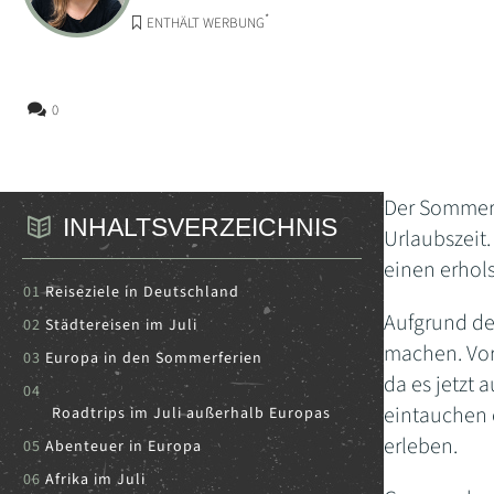
*
ENTHÄLT WERBUNG
0
Der Sommer i
INHALTSVERZEICHNIS
Urlaubszeit.
einen erhol
Reiseziele in Deutschland
Aufgrund des
Städtereisen im Juli
machen. Vor
Europa in den Sommerferien
da es jetzt 
eintauchen 
Roadtrips im Juli außerhalb Europas
erleben.
Abenteuer in Europa
Afrika im Juli