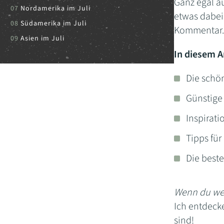
Ganz egal au
Nordamerika im Juli
etwas dabei.
Südamerika im Juli
Kommentar.
Asien im Juli
In diesem Ar
Die schön
Günstige 
Inspirati
Tipps für
Die beste
Wenn du wei
Ich entdecke
sind!