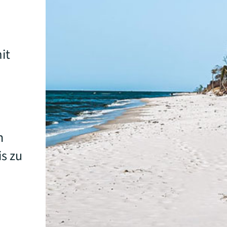
it
n
s zu