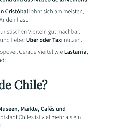
n Cristóbal
lohnt sich am meisten,
 Anden hast.
ouristischen Vierteln gut machbar.
 und lieber
Uber oder Taxi
nutzen.
topover. Gerade Viertel wie
Lastarria,
adt.
de Chile?
, Museen, Märkte, Cafés und
tstadt Chiles ist viel mehr als ein
o.