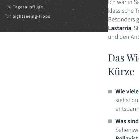
Ich war in S
Tagesausflüge
klassische T
Sightseeing-Tipps
Besonders g
Lastarria
, S
und den And
Das Wi
Kürze
Wie viele
siehst d
entspann
Was sind
Sehenswü
Bellavis