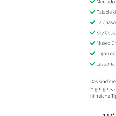
Mercado 
Palacio 
La Chas
Sky Cost
Museo Ch
Cajón de
Lastarria
Das sind me
Highlights,
hilfreiche T