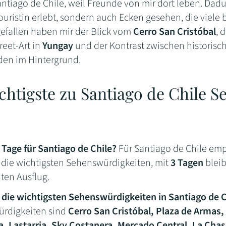
antiago de Chile, weil Freunde von mir dort leben. Dadu
ouristin erlebt, sondern auch Ecken gesehen, die viel
efallen haben mir der Blick vom
Cerro San Cristóbal
, 
treet-Art in
Yungay
und der Kontrast zwischen historis
en im Hintergrund.
chtigste zu Santiago de Chile S
 Tage für Santiago de Chile?
Für Santiago de Chile emp
u die wichtigsten Sehenswürdigkeiten, mit
3 Tagen
bleib
ten Ausflug.
 die wichtigsten Sehenswürdigkeiten in Santiago de C
rdigkeiten sind
Cerro San Cristóbal, Plaza de Armas,
ta, Lastarria, Sky Costanera, Mercado Central, La Ch