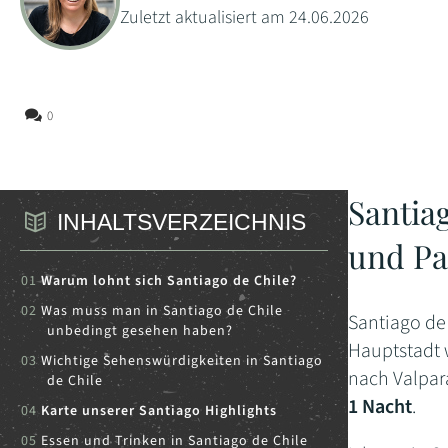
Zuletzt aktualisiert am 24.06.2026
0
Santia
INHALTSVERZEICHNIS
und Pa
Warum lohnt sich Santiago de Chile?
Was muss man in Santiago de Chile
Santiago de
unbedingt gesehen haben?
Hauptstadt 
Wichtige Sehenswürdigkeiten in Santiago
nach Valpara
de Chile
1 Nacht
.
Karte unserer Santiago Highlights
Essen und Trinken in Santiago de Chile