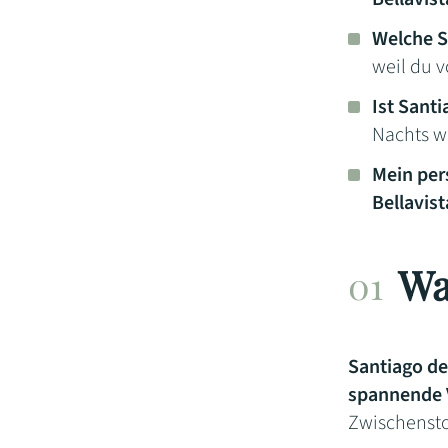
Welche S
weil du v
Ist Santi
Nachts wü
Mein per
Bellavis
Wa
Santiago de
spannende 
Zwischensto