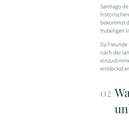
Santiago de
historische
bekommst du
trubeligen 
Da Freunde v
nach der la
einzustimmen
entdeckst er
Wa
un