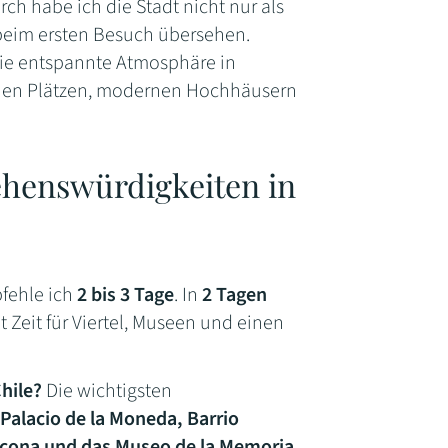
rch habe ich die Stadt nicht nur als
e beim ersten Besuch übersehen.
die entspannte Atmosphäre in
chen Plätzen, modernen Hochhäusern
ehenswürdigkeiten in
fehle ich
2 bis 3 Tage
. In
2 Tagen
t Zeit für Viertel, Museen und einen
hile?
Die wichtigsten
 Palacio de la Moneda, Barrio
ascona und das Museo de la Memoria
.