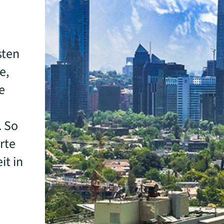
sten
e,
e
. So
rte
it in