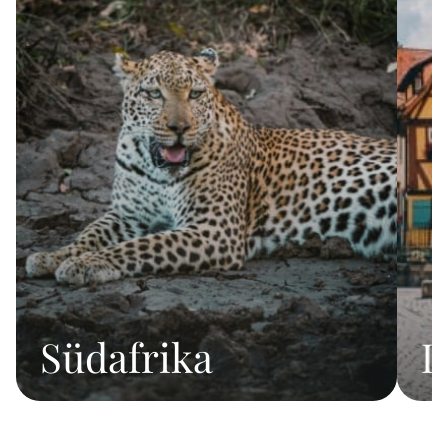
Südafrika
D