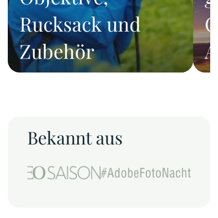
Rucksack und
O
Zubehör
A
Bekannt aus