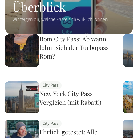
Überblick
Wir zeigen dir, welche Pässe sich wirklich lohnen
Rom City Pass: Ab wann
lohnt sich der Turbopass
Rom?
City Pass
New York City Pass
Vergleich (mit Rabatt!)
City Pass
Ehrlich getestet: Alle